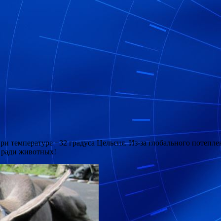
при температуре +32 градуса Цельсия. Из-за глобального потеп
о ради животных!