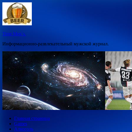
Перейти
к
содержимому
Time Men`s.
Информационно-развлекательный мужской журнал.
Главная страница
Games
Алкоголь