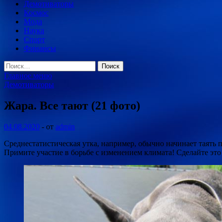
Демотиваторы
Космос
Мода
Наука
Спорт
Финансы
Найти:
Главное меню
Демотиваторы
Жара. Все тают (21 фото)
04.08.2020
-
от
admin
Среднестатистическая утка, например, обычно начинает таять 
Примите участие в борьбе с изменением климата! Сделайте эт