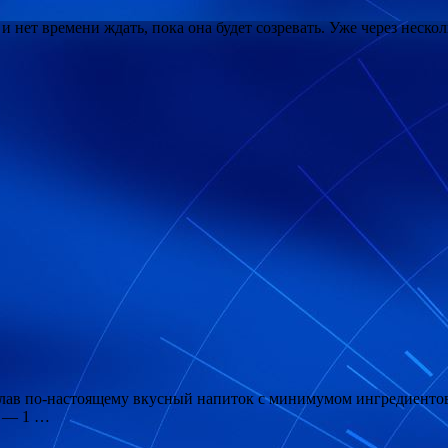
и нет времени ждать, пока она будет созревать. Уже через неско
делав по-настоящему вкусный напиток с минимумом ингредиенто
) — 1 …