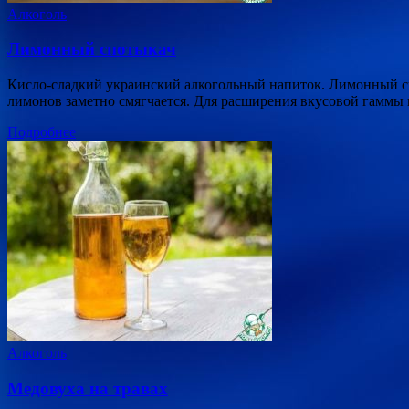
Алкоголь
Лимонный спотыкач
Кисло-сладкий украинский алкогольный напиток. Лимонный сп
лимонов заметно смягчается. Для расширения вкусовой гаммы
Подробнее
Алкоголь
Медовуха на травах