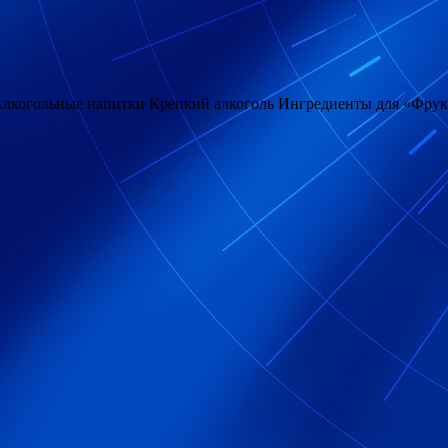
 Алкогольные напитки Крепкий алкоголь Ингредиенты для «Фрук