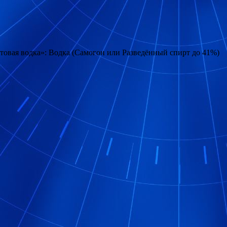
товая водка»: Водка (Самогон или Разведённый спирт до 41%)