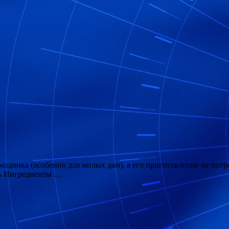
ника (особенно для милых дам), а его приготовление не потреб
ль Ингредиенты …