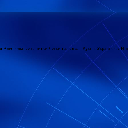
и Алкогольные напитки Легкий алкоголь Кухня: Украинская Ин