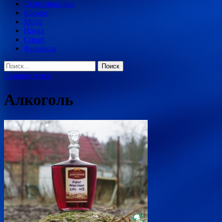
Демотиваторы
Космос
Мода
Наука
Спорт
Финансы
Найти:
Главное меню
Алкоголь