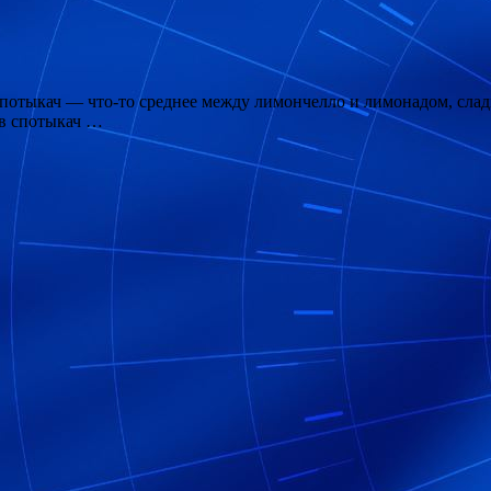
отыкач — что-то среднее между лимончелло и лимонадом, сладк
 в спотыкач …