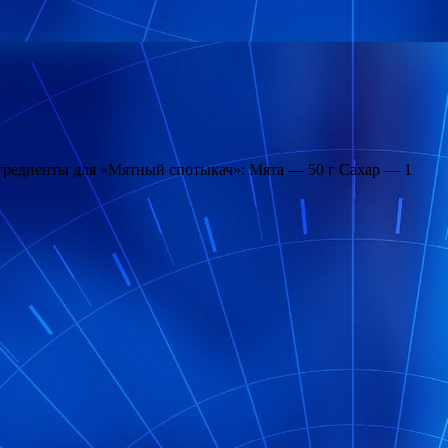
гредиенты для «Мятный спотыкач»: Мята — 50 г Сахар — 1