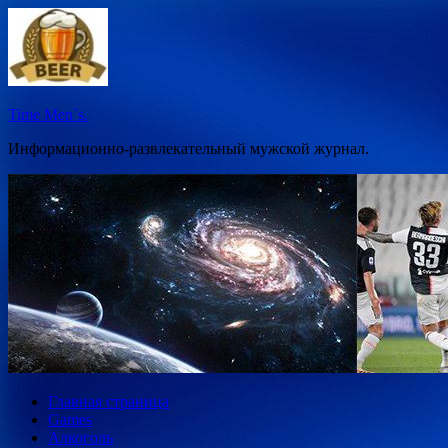
Перейти
к
содержимому
Time Men`s.
Информационно-развлекательный мужской журнал.
Главная страница
Games
Алкоголь