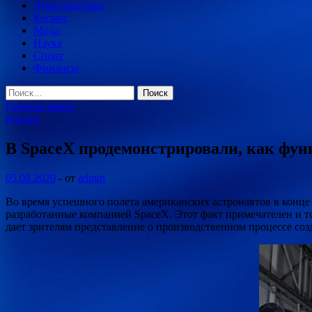
Демотиваторы
Космос
Мода
Наука
Спорт
Финансы
Найти:
Главное меню
Космос
В SpaceX продемонстрировали, как фу
05.08.2020
-
от
admin
Во время успешного полета американских астронавтов в конце
разработанные компанией SpaceX. Этот факт примечателен и 
дает зрителям представление о производственном процессе со