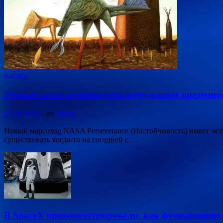
Космос
Ученые хотят пересмотреть определение внеземн
05.08.2020
-
от
admin
Новый марсоход NASA Perseverance (Настойчивость) имеет четк
существовать когда-то на соседней с …
В SpaceX продемонстрировали, как функциониру