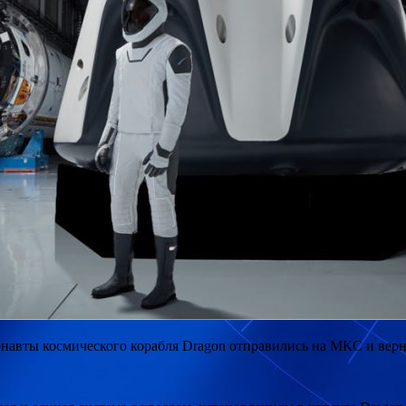
онавты космического корабля Dragon отправились на МКС и ве