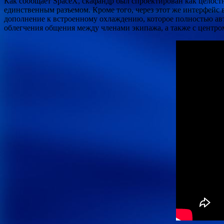
Как сообщает SpaceX, скафандр был спроектирован как целостн
единственным разъемом. Кроме того, через этот же интерфейс 
дополнение к встроенному охлаждению, которое полностью ав
облегчения общения между членами экипажа, а также с центро