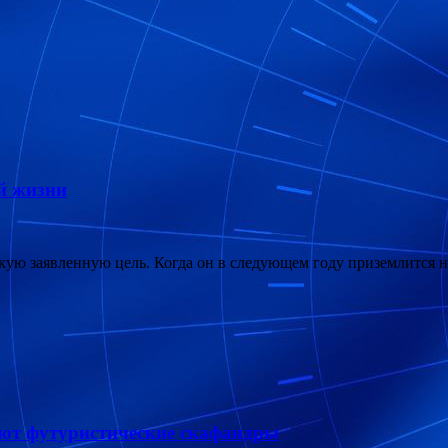
ой жизни
ую заявленную цель. Когда он в следующем году приземлится на
ют футуристические скафандры