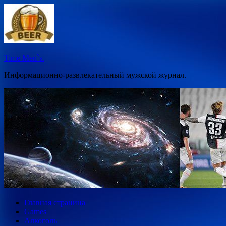
Перейти
к
содержимому
Time Men`s.
Информационно-развлекательный мужской журнал.
Главная страница
Games
Алкоголь