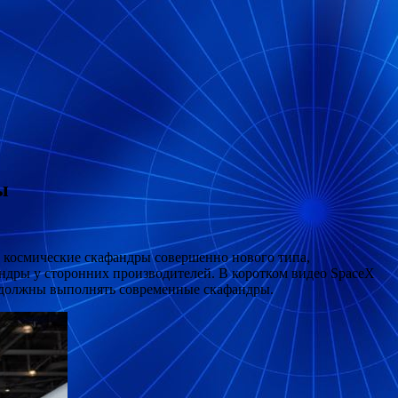
ы
ь космические скафандры совершенно нового типа,
ндры у сторонних производителей. В коротком видео SpaceX
е должны выполнять современные скафандры.