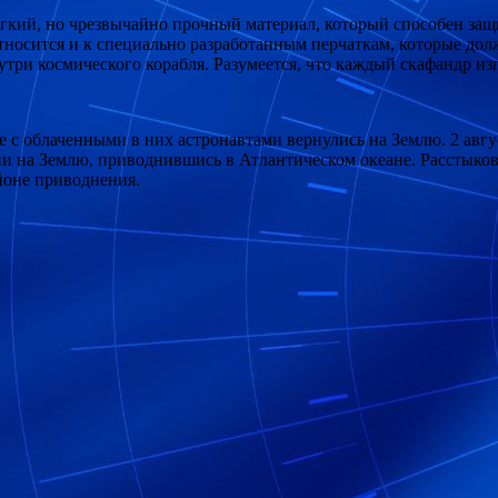
кий, но чрезвычайно прочный материал, который способен защит
относится и к специально разработанным перчаткам, которые до
три космического корабля. Разумеется, что каждый скафандр из
е с облаченными в них астронавтами вернулись на Землю. 2 авг
 на Землю, приводнившись в Атлантическом океане. Расстыковка
йоне приводнения.