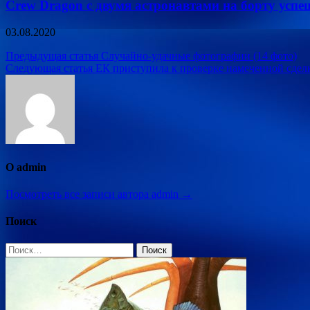
Crew Dragon с двумя астронавтами на борту успе
03.08.2020
Навигация
Предыдущая статья
Случайно-удачные фотографии (14 фото)
Следующая статья
ЕК приступила к проверке намеченной сделки
по
записям
О admin
Посмотреть все записи автора admin →
Поиск
Найти: