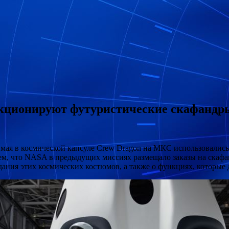
нкционируют футуристические скафандр
 мая в космической капсуле Crew Dragon на МКС использовалис
тем, что NASA в предыдущих миссиях размещало заказы на
скафа
здания этих космических костюмов, а также о функциях, которы