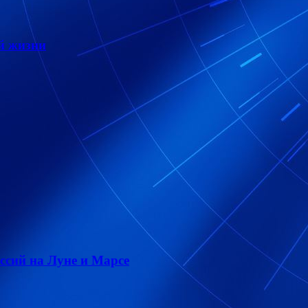
ой жизни
сий на Луне и Марсе