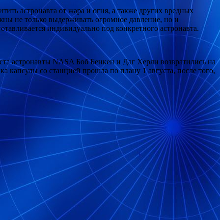
ить астронавта от жара и огня, а также других вредных
лжны не только выдерживать огромное давление, но и
готавливается индивидуально под конкретного астронавта.
уста астронавты NASA Боб Бенкен и Даг Херли возвратились на
 капсулы со станцией прошла по плану 1 августа, после того,