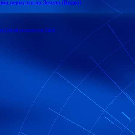
шно вернулся на Землю (Видео)
 Google по покупке Fitbit