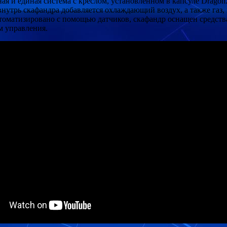
ая и единая система с креслом, установленном в капсуле Drago
внутрь скафандра добавляется охлаждающий воздух, а также газ
томатизировано с помощью датчиков, скафандр оснащен средств
м управления.