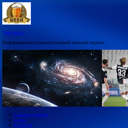
Перейти
к
содержимому
Time Men`s.
Информационно-развлекательный мужской журнал.
Главная страница
Games
Алкоголь