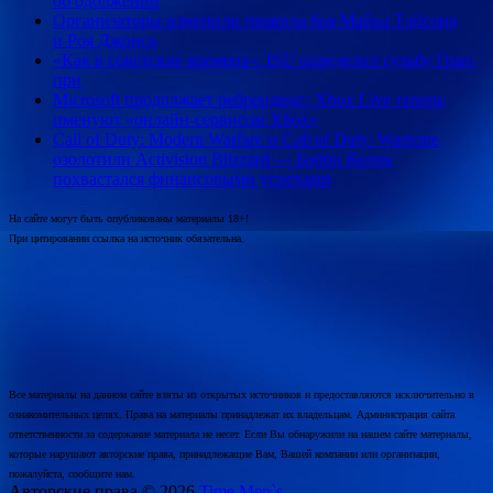
об одолжении
Организаторы изменили правила боя Майка Тайсона
и Роя Джонса
«Как в советские времена»: ISU определил судьбу Гран-
при
Microsoft продолжает ребрендинг: Xbox Live теперь
именуют «онлайн-сервисом Xbox»
Call of Duty: Modern Warfare и Call of Duty: Warzone
озолотили Activision Blizzard — Бобби Котик
похвастался финансовыми успехами
На сайте могут быть опубликованы материалы 18+!
При цитировании ссылка на источник обязательна.
Все материалы на данном сайте взяты из открытых источников и предоставляются исключительно в
ознакомительных целях. Права на материалы принадлежат их владельцам. Администрация сайта
ответственности за содержание материала не несет. Если Вы обнаружили на нашем сайте материалы,
которые нарушают авторские права, принадлежащие Вам, Вашей компании или организации,
пожалуйста, сообщите нам.
Авторские права © 2026
Time Men`s.
.