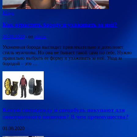
Мода
Как отрастить бороду и ухаживать за ней?
05.08.2020
-
от
admin
Ухоженная борода выглядит привлекательно и дополняет
стиль мужчины. Но она не бывает такой сама по себе. Нужно
правильно выбрать ее форму и ухаживать за ней. Уход за
бородой – это …
Какую спецодежду и спецобувь покупают для
повседневного ношения? В чем преимущества?
01.08.2020