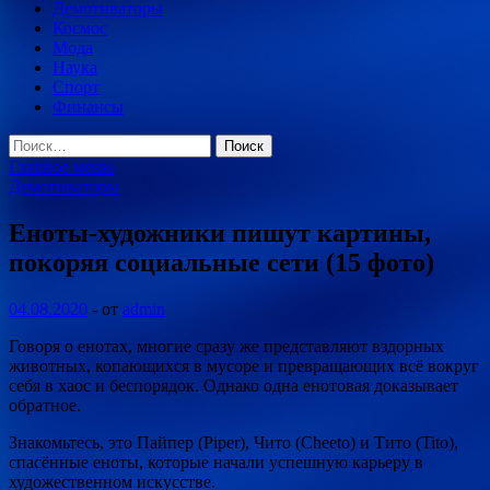
Демотиваторы
Космос
Мода
Наука
Спорт
Финансы
Найти:
Главное меню
Демотиваторы
Еноты-художники пишут картины,
покоряя социальные сети (15 фото)
04.08.2020
-
от
admin
Говоря о енотах, многие сразу же представляют вздорных
животных, копающихся в мусоре и превращающих всё вокруг
себя в хаос и беспорядок. Однако одна енотовая доказывает
обратное.
Знакомьтесь, это Пайпер (Piper), Чито (Cheeto) и Тито (Tito),
спасённые еноты, которые начали успешную
карьеру в
художественном искусстве.