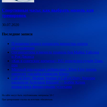
Спортивные часы: как выбрать модель для
тренировок
30.07.2020
Последние записи
Плющенко решил попросить министра спорта
об одолжении
Организаторы изменили правила боя Майка Тайсона
и Роя Джонса
«Как в советские времена»: ISU определил судьбу Гран-
при
Microsoft продолжает ребрендинг: Xbox Live теперь
именуют «онлайн-сервисом Xbox»
Call of Duty: Modern Warfare и Call of Duty: Warzone
озолотили Activision Blizzard — Бобби Котик
похвастался финансовыми успехами
На сайте могут быть опубликованы материалы 18+!
При цитировании ссылка на источник обязательна.