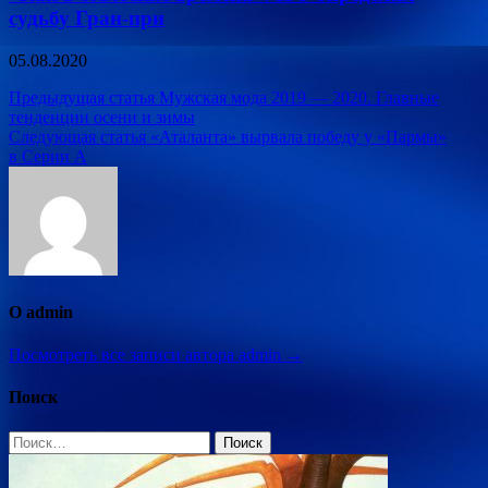
судьбу Гран-при
05.08.2020
Навигация
Предыдущая статья
Мужская мода 2019 — 2020. Главные
тенденции осени и зимы
по
Следующая статья
«Аталанта» вырвала победу у «Пармы»
записям
в Серии А
О admin
Посмотреть все записи автора admin →
Поиск
Найти: