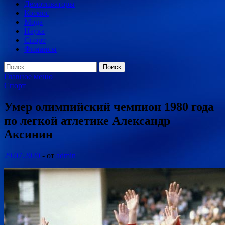
Демотиваторы
Космос
Мода
Наука
Спорт
Финансы
Найти:
Главное меню
Спорт
Умер олимпийский чемпион 1980 года
по легкой атлетике Александр
Аксинин
29.07.2020
-
от
admin