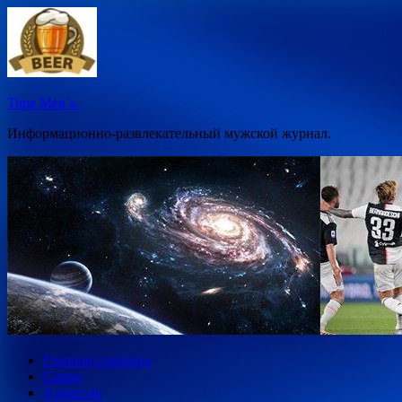
Перейти
к
содержимому
Time Men`s.
Информационно-развлекательный мужской журнал.
Главная страница
Games
Алкоголь