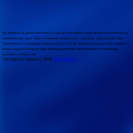
Все материалы на данном сайте взяты из открытых источников и предоставляются исключительно в
ознакомительных целях. Права на материалы принадлежат их владельцам. Администрация сайта
ответственности за содержание материала не несет. Если Вы обнаружили на нашем сайте материалы,
которые нарушают авторские права, принадлежащие Вам, Вашей компании или организации,
пожалуйста, сообщите нам.
Авторские права © 2026
Time Men`s.
.