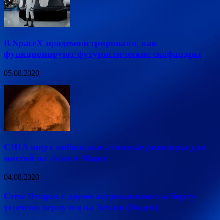
В SpaceX продемонстрировали, как
функционируют футуристические скафандры
05.08.2020
США ищут мобильные атомные реакторы для
миссий на Луне и Марсе
04.08.2020
Crew Dragon с двумя астронавтами на борту
успешно вернулся на Землю (Видео)