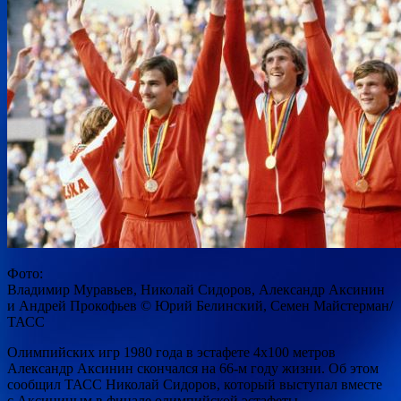
Фото:
Владимир Муравьев, Николай Сидоров, Александр Аксинин
и Андрей Прокофьев © Юрий Белинский, Семен Майстерман/
ТАСС
Олимпийских игр 1980 года в эстафете 4х100 метров
Александр Аксинин скончался на 66-м году жизни. Об этом
сообщил ТАСС Николай Сидоров, который
выступал вместе
с Аксининым в финале олимпийской эстафеты