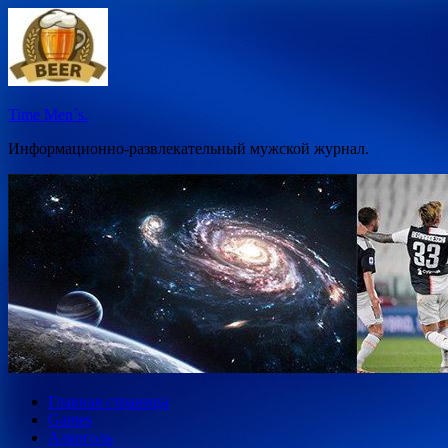
Перейти
к
содержимому
Time Men`s.
Информационно-развлекательный мужской журнал.
Главная страница
Games
Алкоголь