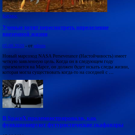
Космос
Ученые хотят пересмотреть определение
внеземной жизни
05.08.2020
-
от
admin
Новый марсоход NASA Perseverance (Настойчивость) имеет
четкую заявленную цель. Когда он в следующем году
приземлится на Марсе, он должен будет искать следы жизни,
которая могла существовать когда-то на соседней с …
В SpaceX продемонстрировали, как
функционируют футуристические скафандры