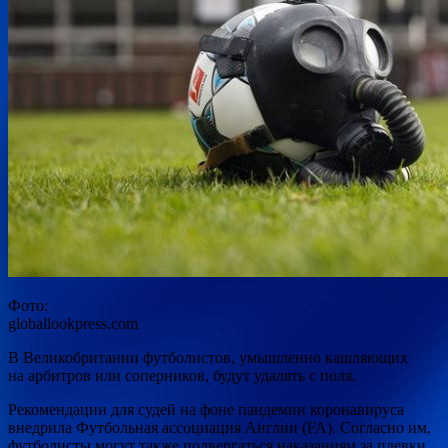
Фото:
globallookpress.com
В Великобритании футболистов, умышленно кашляющих
на арбитров или соперников, будут удалять с поля.
Рекомендации для судей на фоне пандемии коронавируса
внедрила Футбольная ассоциация Англии (FA). Согласно им,
футболисты могут также
подвергаться наказаниям за плевки