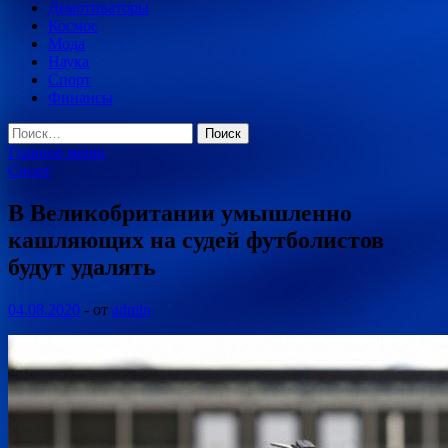
Демотиваторы
Космос
Мода
Наука
Спорт
Финансы
Найти:
Главное меню
Спорт
В Великобритании умышленно
кашляющих на судей футболистов
будут удалять
04.08.2020
-
от
admin