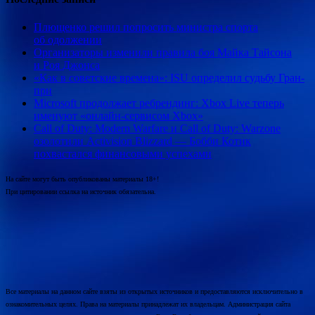
Плющенко решил попросить министра спорта
об одолжении
Организаторы изменили правила боя Майка Тайсона
и Роя Джонса
«Как в советские времена»: ISU определил судьбу Гран-
при
Microsoft продолжает ребрендинг: Xbox Live теперь
именуют «онлайн-сервисом Xbox»
Call of Duty: Modern Warfare и Call of Duty: Warzone
озолотили Activision Blizzard — Бобби Котик
похвастался финансовыми успехами
На сайте могут быть опубликованы материалы 18+!
При цитировании ссылка на источник обязательна.
Все материалы на данном сайте взяты из открытых источников и предоставляются исключительно в
ознакомительных целях. Права на материалы принадлежат их владельцам. Администрация сайта