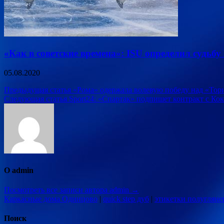
«Как в советские времена»: ISU определил судьбу
05.08.2020
Навигация
Предыдущая статья
«Рома» одержала волевую победу над «Тор
Следующая статья
Sport24: «Спартак» подпишет контракт с Ко
по
записям
О admin
Посмотреть все записи автора admin →
Каркасные дома Одинцово
|
quick step дуб
|
этикетки полугляне
Поиск