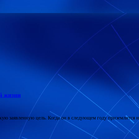
ой жизни
ую заявленную цель. Когда он в следующем году приземлится на