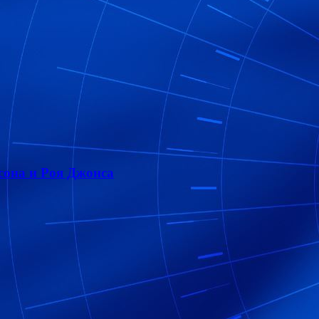
она и Роя Джонса