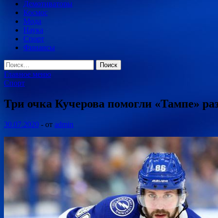
Демотиваторы
Космос
Мода
Наука
Спорт
Финансы
Найти:
Главное меню
Спорт
Три очка Кучерова помогли «Тампе» р
30.07.2020
-
от
admin