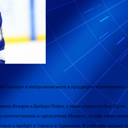
й Пантерз» в контрольном матче в преддверии возобновления с
икита Кучеров и Брейден Пойнт, а также отличился Люк Шенн.
его соотечественник и одноклубник Михаил Сергачёв также отме
тэнли и пройдёт в Торонто и Эдмонтоне. В плей-офф сыграют 2