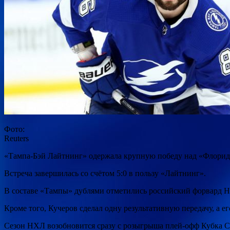
Фото:
Reuters
«Тампа-Бэй Лайтнинг» одержала крупную победу над «Флоридо
Встреча завершилась со счётом 5:0 в пользу «Лайтнинг».
В составе «Тампы» дублями
отметились российский форвард Н
Кроме того, Кучеров сделал одну результативную передачу, а 
Сезон НХЛ возобновится сразу с розыгрыша плей-офф Кубка С