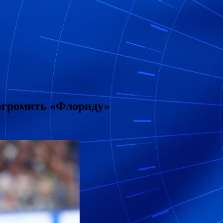
азгромить «Флориду»