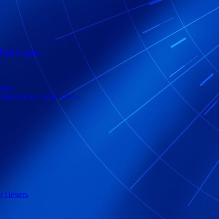
 Гран-при
ино»
кориным по схеме «3+1»
ц Печать