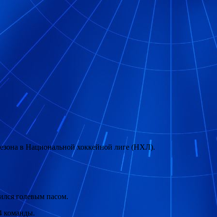
езона в Национальной хоккейной лиге (НХЛ).
тился голевым пасом.
4 команды.