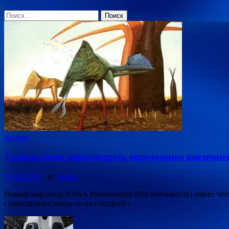
Найти:
Космос
Ученые хотят пересмотреть определение внеземн
05.08.2020
-
от
admin
Новый марсоход NASA Perseverance (Настойчивость) имеет четк
существовать когда-то на соседней с …