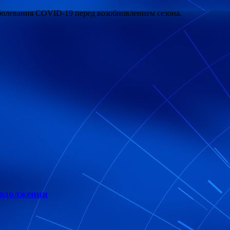
болевания COVID-19 перед возобновлением сезона.
 одолжении