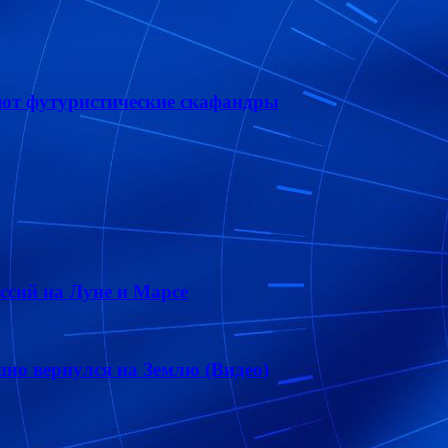
ют футуристические скафандры
сий на Луне и Марсе
шно вернулся на Землю (Видео)