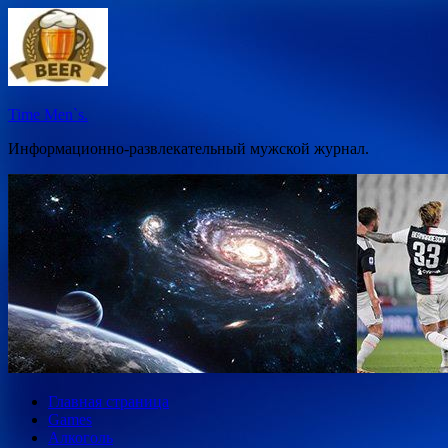
Перейти
к
содержимому
Time Men`s.
Информационно-развлекательный мужской журнал.
Главная страница
Games
Алкоголь