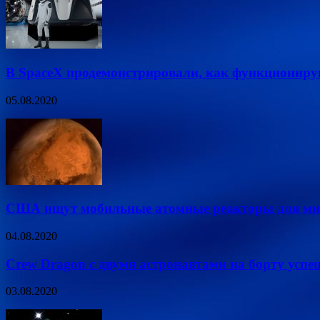
В SpaceX продемонстрировали, как функциониру
05.08.2020
США ищут мобильные атомные реакторы для мис
04.08.2020
Crew Dragon с двумя астронавтами на борту успе
03.08.2020