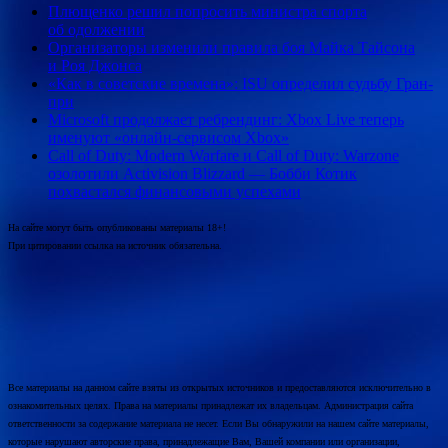
Плющенко решил попросить министра спорта
об одолжении
Организаторы изменили правила боя Майка Тайсона
и Роя Джонса
«Как в советские времена»: ISU определил судьбу Гран-
при
Microsoft продолжает ребрендинг: Xbox Live теперь
именуют «онлайн-сервисом Xbox»
Call of Duty: Modern Warfare и Call of Duty: Warzone
озолотили Activision Blizzard — Бобби Котик
похвастался финансовыми успехами
На сайте могут быть опубликованы материалы 18+!
При цитировании ссылка на источник обязательна.
Все материалы на данном сайте взяты из открытых источников и предоставляются исключительно в
ознакомительных целях. Права на материалы принадлежат их владельцам. Администрация сайта
ответственности за содержание материала не несет. Если Вы обнаружили на нашем сайте материалы,
которые нарушают авторские права, принадлежащие Вам, Вашей компании или организации,