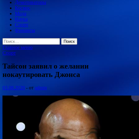
Демотиваторы
Космос
Мода
Наука
Спорт
Финансы
Найти:
Главное меню
Спорт
Тайсон заявил о желании
нокаутировать Джонса
03.08.2020
-
от
admin