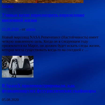
Космос
Ученые хотят пересмотреть определение
внеземной жизни
05.08.2020
-
от
admin
Новый марсоход NASA Perseverance (Настойчивость) имеет
четкую заявленную цель. Когда он в следующем году
приземлится на Марсе, он должен будет искать следы жизни,
которая могла существовать когда-то на соседней с …
В SpaceX продемонстрировали, как
функционируют футуристические скафандры
05.08.2020