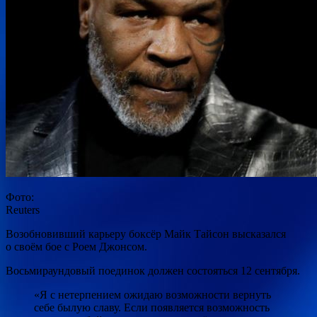
Фото:
Reuters
Возобновивший карьеру боксёр Майк Тайсон высказался
о своём бое с Роем Джонсом.
Восьмираундовый поединок должен состояться 12 сентября.
«Я с нетерпением ожидаю возможности вернуть
себе былую славу. Если появляется возможность