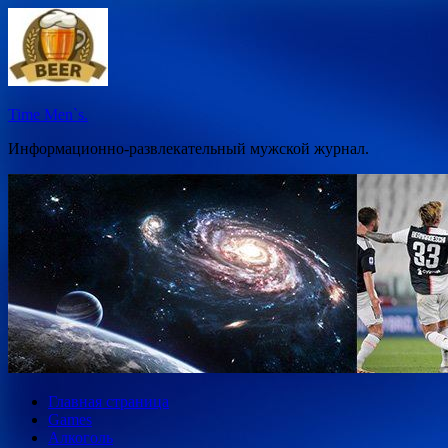
Перейти
к
содержимому
Time Men`s.
Информационно-развлекательный мужской журнал.
Главная страница
Games
Алкоголь