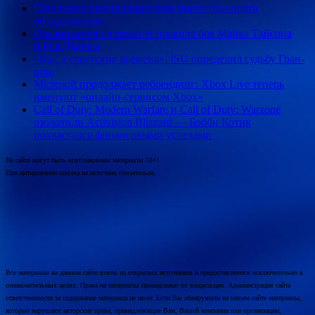
Плющенко решил попросить министра спорта
об одолжении
Организаторы изменили правила боя Майка Тайсона
и Роя Джонса
«Как в советские времена»: ISU определил судьбу Гран-
при
Microsoft продолжает ребрендинг: Xbox Live теперь
именуют «онлайн-сервисом Xbox»
Call of Duty: Modern Warfare и Call of Duty: Warzone
озолотили Activision Blizzard — Бобби Котик
похвастался финансовыми успехами
На сайте могут быть опубликованы материалы 18+!
При цитировании ссылка на источник обязательна.
Все материалы на данном сайте взяты из открытых источников и предоставляются исключительно в
ознакомительных целях. Права на материалы принадлежат их владельцам. Администрация сайта
ответственности за содержание материала не несет. Если Вы обнаружили на нашем сайте материалы,
которые нарушают авторские права, принадлежащие Вам, Вашей компании или организации,