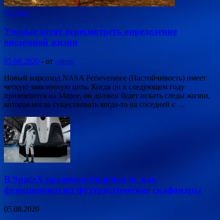
Космос
Ученые хотят пересмотреть определение
внеземной жизни
05.08.2020
-
от
admin
Новый марсоход NASA Perseverance (Настойчивость) имеет
четкую заявленную цель. Когда он в следующем году
приземлится на Марсе, он должен будет искать следы жизни,
которая могла существовать когда-то на соседней с …
В SpaceX продемонстрировали, как
функционируют футуристические скафандры
05.08.2020