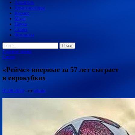
Алкоголь
Демотиваторы
Космос
Мода
Наука
Спорт
Финансы
Найти:
Главное меню
Спорт
«Реймс» впервые за 57 лет сыграет
в еврокубках
01.08.2020
-
от
admin