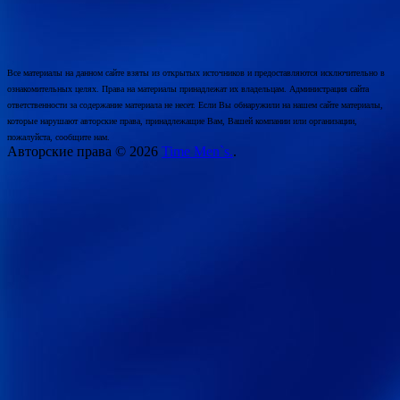
Все материалы на данном сайте взяты из открытых источников и предоставляются исключительно в
ознакомительных целях. Права на материалы принадлежат их владельцам. Администрация сайта
ответственности за содержание материала не несет. Если Вы обнаружили на нашем сайте материалы,
которые нарушают авторские права, принадлежащие Вам, Вашей компании или организации,
пожалуйста, сообщите нам.
Авторские права © 2026
Time Men`s.
.