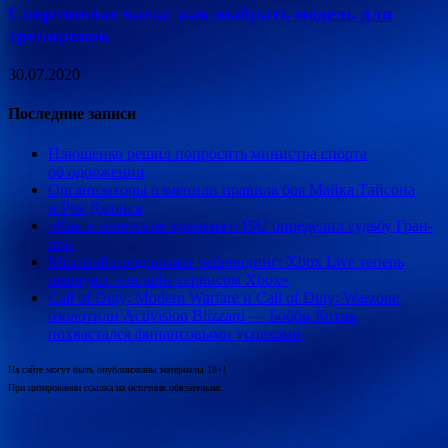
Спортивные часы: как выбрать модель для
тренировок
30.07.2020
Последние записи
Плющенко решил попросить министра спорта
об одолжении
Организаторы изменили правила боя Майка Тайсона
и Роя Джонса
«Как в советские времена»: ISU определил судьбу Гран-
при
Microsoft продолжает ребрендинг: Xbox Live теперь
именуют «онлайн-сервисом Xbox»
Call of Duty: Modern Warfare и Call of Duty: Warzone
озолотили Activision Blizzard — Бобби Котик
похвастался финансовыми успехами
На сайте могут быть опубликованы материалы 18+!
При цитировании ссылка на источник обязательна.