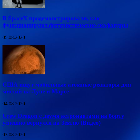
В SpaceX продемонстрировали, как
функционируют футуристические скафандры
05.08.2020
США ищут мобильные атомные реакторы для
миссий на Луне и Марсе
04.08.2020
Crew Dragon с двумя астронавтами на борту
успешно вернулся на Землю (Видео)
03.08.2020