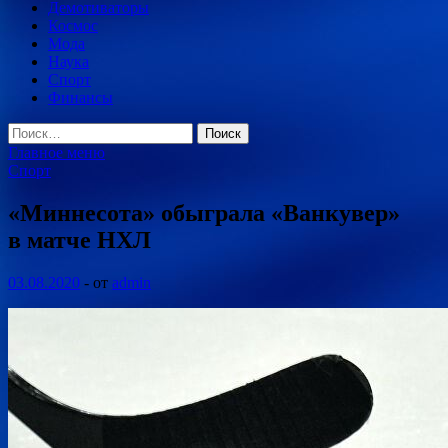
Демотиваторы
Космос
Мода
Наука
Спорт
Финансы
Найти:
Главное меню
Спорт
«Миннесота» обыграла «Ванкувер»
в матче НХЛ
03.08.2020
-
от
admin