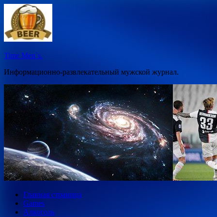
Перейти
к
содержимому
Time Men`s.
Информационно-развлекательный мужской журнал.
Главная страница
Games
Алкоголь