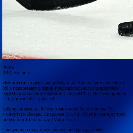
Фото:
РИА Новости
«Миннесота» одержала победу над «Ванкувером» со счетом
3:0 в первом матче серии предварительного раунда плей-
офф Национальной хоккейной лиги (НХЛ). Встреча прошла
в Эдмонтоне без зрителей.
Заброшенными шайбами отметились Кевин Фиала (3-
я минута
) и Джаред Сперджен (31, 60). Счет в серии до трех
побед стал 1-0 в пользу «Миннесоты».
Следующую игру предварительного раунда плей-