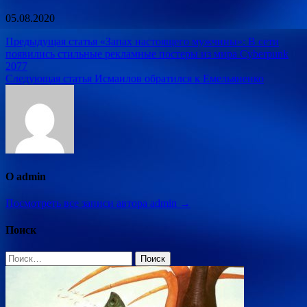
05.08.2020
Навигация
Предыдущая статья
«Запах настоящего мужчины»: В сети
появились стильные рекламные постеры из мира Cyberpunk
по
2077
записям
Следующая статья
Исмаилов обратился к Емельяненко
О admin
Посмотреть все записи автора admin →
Поиск
Найти: