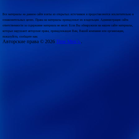
Все материалы на данном сайте взяты из открытых источников и предоставляются исключительно в
ознакомительных целях. Права на материалы принадлежат их владельцам. Администрация сайта
ответственности за содержание материала не несет. Если Вы обнаружили на нашем сайте материалы,
которые нарушают авторские права, принадлежащие Вам, Вашей компании или организации,
пожалуйста, сообщите нам.
Авторские права © 2026
Time Men`s.
.