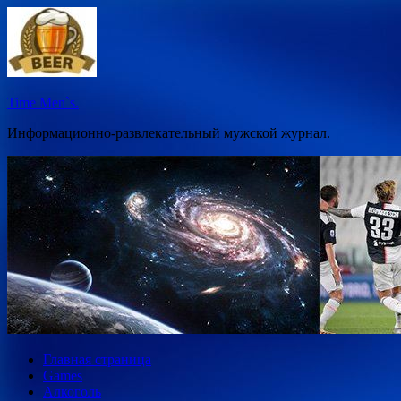
Перейти
к
содержимому
Time Men`s.
Информационно-развлекательный мужской журнал.
Главная страница
Games
Алкоголь