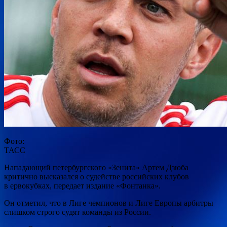
Фото:
ТАСС
Нападающий петербургского «Зенита» Артем Дзюба
критично высказался о судействе российских клубов
в ервокубках, передает издание «Фонтанка».
Он отметил, что в Лиге чемпионов и Лиге Европы арбитры
слишком строго судят команды из России.