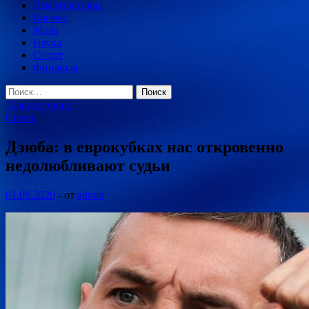
Демотиваторы
Космос
Мода
Наука
Спорт
Финансы
Найти:
Главное меню
Спорт
Дзюба: в еврокубках нас откровенно
недолюбливают судьи
01.08.2020
-
от
admin