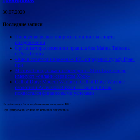
30.07.2020
Последние записи
Плющенко решил попросить министра спорта
об одолжении
Организаторы изменили правила боя Майка Тайсона
и Роя Джонса
«Как в советские времена»: ISU определил судьбу Гран-
при
Microsoft продолжает ребрендинг: Xbox Live теперь
именуют «онлайн-сервисом Xbox»
Call of Duty: Modern Warfare и Call of Duty: Warzone
озолотили Activision Blizzard — Бобби Котик
похвастался финансовыми успехами
На сайте могут быть опубликованы материалы 18+!
При цитировании ссылка на источник обязательна.