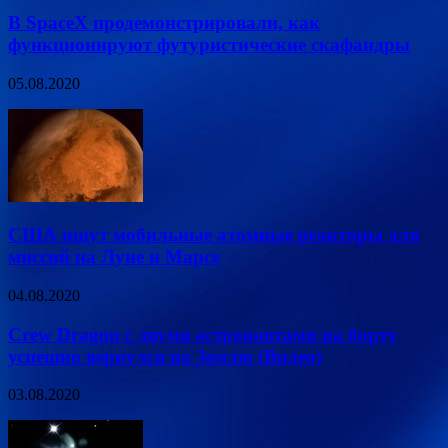
В SpaceX продемонстрировали, как
функционируют футуристические скафандры
05.08.2020
США ищут мобильные атомные реакторы для
миссий на Луне и Марсе
04.08.2020
Crew Dragon с двумя астронавтами на борту
успешно вернулся на Землю (Видео)
03.08.2020