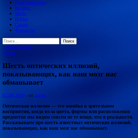
Демотиваторы
Космос
Мода
Наука
Спорт
Финансы
Найти:
Главное меню
Наука
Шесть оптических иллюзий,
показывающих, как наш мозг нас
обманывает
02.08.2020
-
от
admin
Оптическая иллюзия — это ошибка в зрительном
восприятии, когда из-за цвета, формы или расположения
предметов мы видим совсем не те вещи, что в реальности.
Рассказываем про шесть известных оптических иллюзий,
показывающих, как наш мозг нас обманывает.