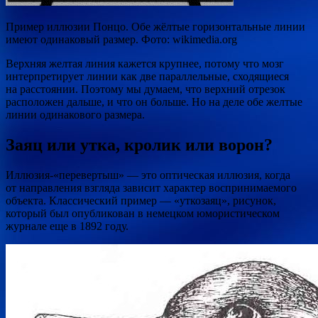
Пример иллюзии Понцо. Обе жёлтые горизонтальные линии
имеют одинаковый размер. Фото: wikimedia.org
Верхняя желтая линия кажется крупнее, потому что мозг
интерпретирует линии как две параллельные, сходящиеся
на расстоянии. Поэтому мы думаем, что верхний отрезок
расположен дальше, и что он больше. Но на деле обе желтые
линии одинакового размера.
Заяц или утка, кролик или ворон?
Иллюзия-«перевертыш» — это оптическая иллюзия, когда
от направления взгляда зависит характер воспринимаемого
объекта. Классический пример — «уткозаяц», рисунок,
который был опубликован в немецком юмористическом
журнале еще в 1892 году.