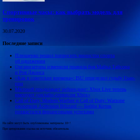
Спортивные часы: как выбрать модель для
тренировок
30.07.2020
Последние записи
Плющенко решил попросить министра спорта
об одолжении
Организаторы изменили правила боя Майка Тайсона
и Роя Джонса
«Как в советские времена»: ISU определил судьбу Гран-
при
Microsoft продолжает ребрендинг: Xbox Live теперь
именуют «онлайн-сервисом Xbox»
Call of Duty: Modern Warfare и Call of Duty: Warzone
озолотили Activision Blizzard — Бобби Котик
похвастался финансовыми успехами
На сайте могут быть опубликованы материалы 18+!
При цитировании ссылка на источник обязательна.