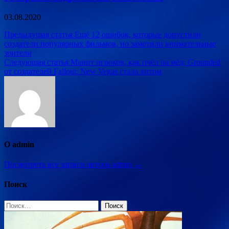
03.08.2020
Навигация
Предыдущая статья
Ещё 12 ошибок, которые допустили
создатели популярных фильмов, но заметили внимательные
по
зрители
записям
Следующая статья
Манит игроков, как пчёл на мёд: Grounded
от создателей Fallout: New Vegas стала хитом
О admin
Посмотреть все записи автора admin →
Поиск
Найти: