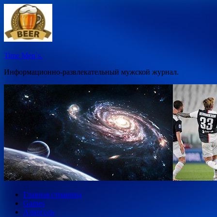
Перейти
к
содержимому
Time Men`s.
Информационно-развлекательный мужской журнал.
Главная страница
Games
Алкоголь