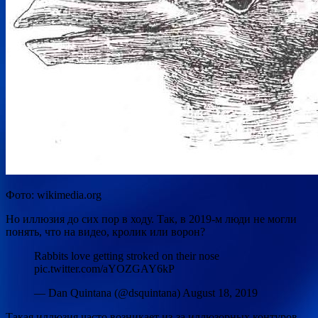
Фото: wikimedia.org
Но иллюзия до сих пор в ходу. Так, в 2019-м люди не могли
понять, что на видео, кролик или ворон?
Rabbits love getting stroked on their nose
pic.twitter.com/aYOZGAY6kP
— Dan Quintana (@dsquintana) August 18, 2019
Такая иллюзия часто возникает из-за иллюзорных контуров,