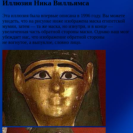
Иллюзия Ника Вилльямса
Эта иллюзия была впервые описана в 1996 году. Вы можете
увидеть, что на рисунке ниже изображена маска египетской
мумии, затем — та же маска, но изнутри, и в конце —
увеличенная часть обратной стороны маски. Однако наш мозг
убеждает нас, что изображение обратной стороны
не вогнутое, а выпуклое, словно лицо.