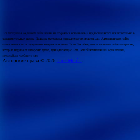
Все материалы на данном сайте взяты из открытых источников и предоставляются исключительно в
ознакомительных целях. Права на материалы принадлежат их владельцам. Администрация сайта
ответственности за содержание материала не несет. Если Вы обнаружили на нашем сайте материалы,
которые нарушают авторские права, принадлежащие Вам, Вашей компании или организации,
пожалуйста, сообщите нам.
Авторские права © 2026
Time Men`s.
.