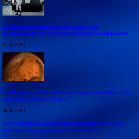
В SpaceX продемонстрировали, как
функционируют футуристические скафандры
05.08.2020
США ищут мобильные атомные реакторы для
миссий на Луне и Марсе
04.08.2020
Crew Dragon с двумя астронавтами на борту
успешно вернулся на Землю (Видео)