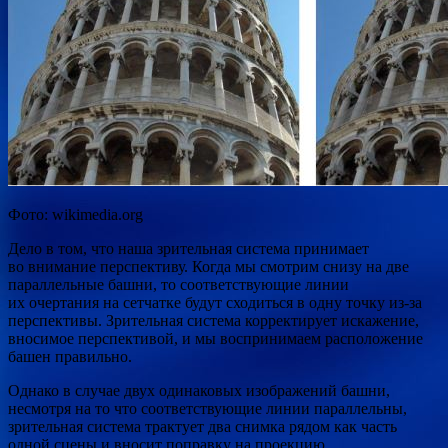
Фото: wikimedia.org
Дело в том, что наша зрительная система принимает
во внимание перспективу. Когда мы смотрим снизу на две
параллельные башни, то соответствующие линии
их очертания на сетчатке будут сходиться в одну точку из-за
перспективы. Зрительная система корректирует искажение,
вносимое перспективой, и мы воспринимаем расположение
башен правильно.
Однако в случае двух одинаковых изображений башни,
несмотря на то что соответствующие линии параллельны,
зрительная система трактует два снимка рядом как часть
одной сцены и вносит поправку на проекцию.