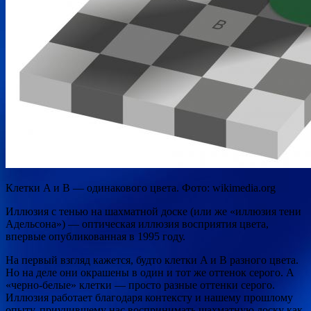
Клетки A и B — одинакового цвета. Фото: wikimedia.org
Иллюзия с тенью на шахматной доске (или же «иллюзия тени
Адельсона») — оптическая иллюзия восприятия цвета,
впервые опубликованная в 1995 году.
На первый взгляд кажется, будто клетки A и B разного цвета.
Но на деле они окрашены в один и тот же оттенок серого. А
«черно-белые» клетки — просто разные оттенки серого.
Иллюзия работает благодаря контексту и нашему прошлому
опыту, приучившему нас воспринимать шахматную доску как