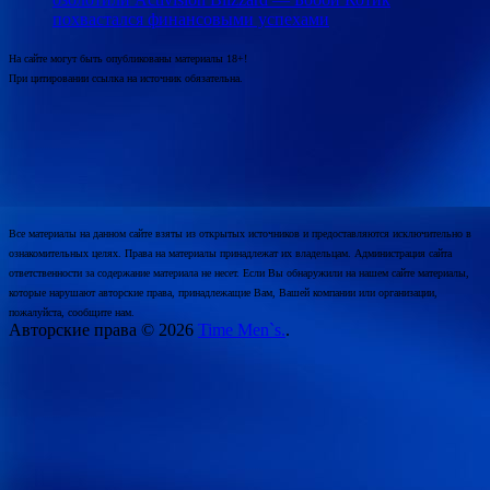
похвастался финансовыми успехами
На сайте могут быть опубликованы материалы 18+!
При цитировании ссылка на источник обязательна.
Все материалы на данном сайте взяты из открытых источников и предоставляются исключительно в
ознакомительных целях. Права на материалы принадлежат их владельцам. Администрация сайта
ответственности за содержание материала не несет. Если Вы обнаружили на нашем сайте материалы,
которые нарушают авторские права, принадлежащие Вам, Вашей компании или организации,
пожалуйста, сообщите нам.
Авторские права © 2026
Time Men`s.
.