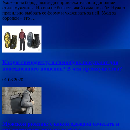
Ухоженная борода выглядит привлекательно и дополняет
стиль мужчины. Но она не бывает такой сама по себе. Нужно
правильно выбрать ее форму и ухаживать за ней. Уход за
бородой – это …
Какую спецодежду и спецобувь покупают для
повседневного ношения? В чем преимущества?
01.08.2020
Мужской рюкзак: с какой одеждой сочетать и