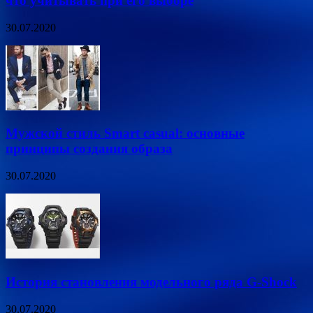
что учитывать при его выборе
30.07.2020
Мужской стиль Smart casual: основные
принципы создания образа
30.07.2020
История становления модельного ряда G-Shock
30.07.2020