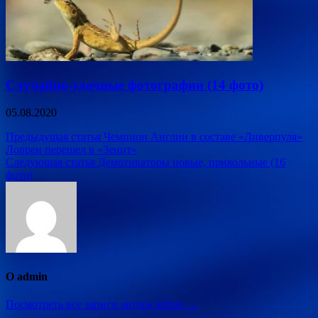
Случайно-удачные фотографии (14 фото)
05.08.2020
Навигация
Предыдущая статья
Чемпион Англии в составе «Ливерпуля»
Ловрен перешел в «Зенит»
по
Следующая статья
Демотиваторы новые, прикольные (16
записям
фото)
О admin
Посмотреть все записи автора admin →