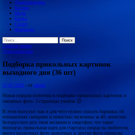
Демотиваторы
Космос
Мода
Наука
Спорт
Финансы
Найти:
Главное меню
Демотиваторы
Подборка прикольных картинок
выходного дня (36 шт)
27.07.2020
-
от
admin
Новая порция позитива в подборке прикольных картинок и
смешных фото. 3 страницы улыбок 😉
В этом выпуске: как и для чего нужно спасать барашка; об
отношениях свекрови и невестки; мужчины за 40; лепестки
белорусских роз; твои желания и смартфон; что такое
биопауза; прикольная
идея для стартапа; пицца на любителя;
много различных фото животных и другие фото-приколы.