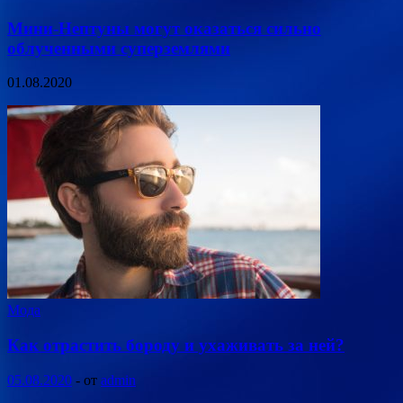
Мини-Нептуны могут оказаться сильно
облученными суперземлями
01.08.2020
Мода
Как отрастить бороду и ухаживать за ней?
05.08.2020
-
от
admin