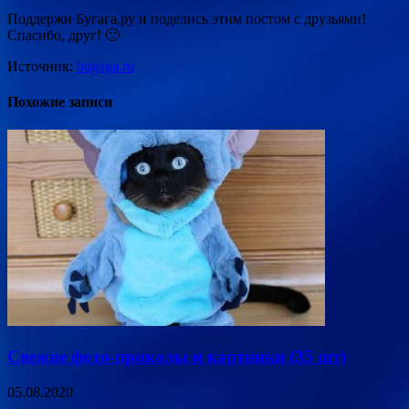
Поддержи Бугага.ру и поделись этим постом с друзьями!
Спасибо, друг! 🙂
Источник:
bugaga.ru
Похожие записи
Свежие фото-приколы и картинки (35 шт)
05.08.2020