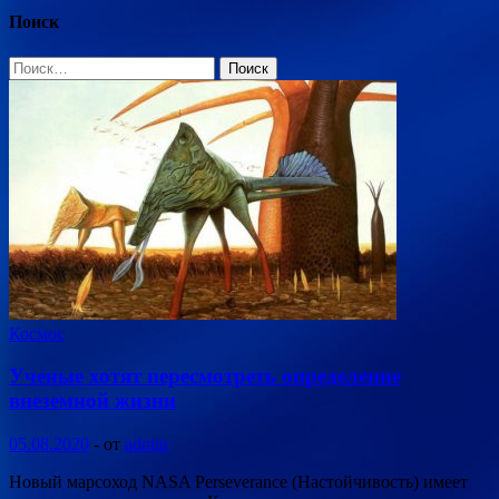
Поиск
Найти:
Космос
Ученые хотят пересмотреть определение
внеземной жизни
05.08.2020
-
от
admin
Новый марсоход NASA Perseverance (Настойчивость) имеет