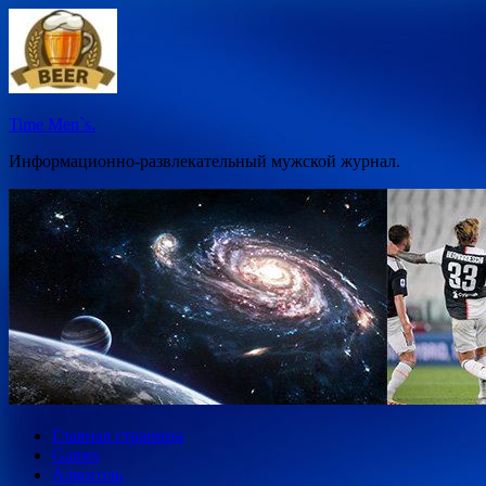
Перейти
к
содержимому
Time Men`s.
Информационно-развлекательный мужской журнал.
Главная страница
Games
Алкоголь