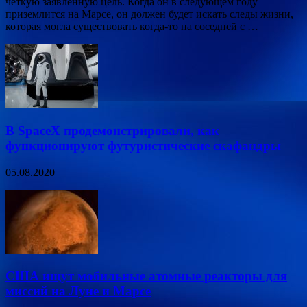
четкую заявленную цель. Когда он в следующем году
приземлится на Марсе, он должен будет искать следы жизни,
которая могла существовать когда-то на соседней с …
В SpaceX продемонстрировали, как
функционируют футуристические скафандры
05.08.2020
США ищут мобильные атомные реакторы для
миссий на Луне и Марсе