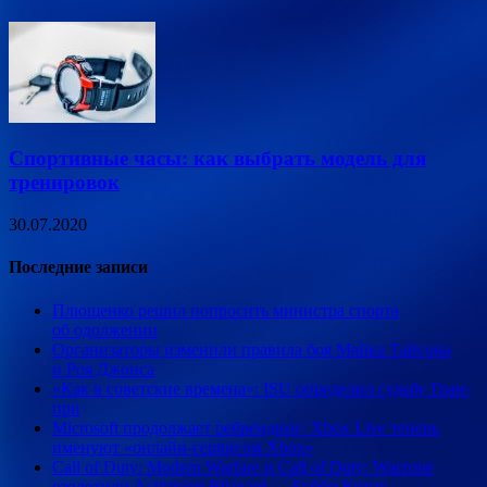
Спортивные часы: как выбрать модель для
тренировок
30.07.2020
Последние записи
Плющенко решил попросить министра спорта
об одолжении
Организаторы изменили правила боя Майка Тайсона
и Роя Джонса
«Как в советские времена»: ISU определил судьбу Гран-
при
Microsoft продолжает ребрендинг: Xbox Live теперь
именуют «онлайн-сервисом Xbox»
Call of Duty: Modern Warfare и Call of Duty: Warzone
озолотили Activision Blizzard — Бобби Котик