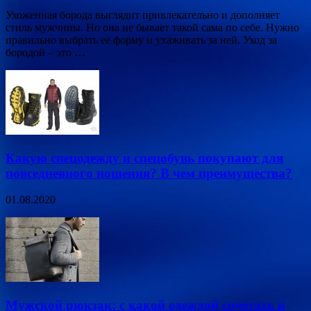
Ухоженная борода выглядит привлекательно и дополняет
стиль мужчины. Но она не бывает такой сама по себе. Нужно
правильно выбрать ее форму и ухаживать за ней. Уход за
бородой – это …
Какую спецодежду и спецобувь покупают для
повседневного ношения? В чем преимущества?
01.08.2020
Мужской рюкзак: с какой одеждой сочетать и