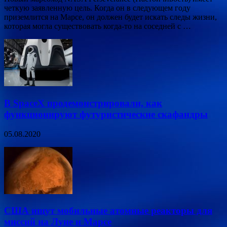
четкую заявленную цель. Когда он в следующем году
приземлится на Марсе, он должен будет искать следы жизни,
которая могла существовать когда-то на соседней с …
В SpaceX продемонстрировали, как
функционируют футуристические скафандры
05.08.2020
США ищут мобильные атомные реакторы для
миссий на Луне и Марсе