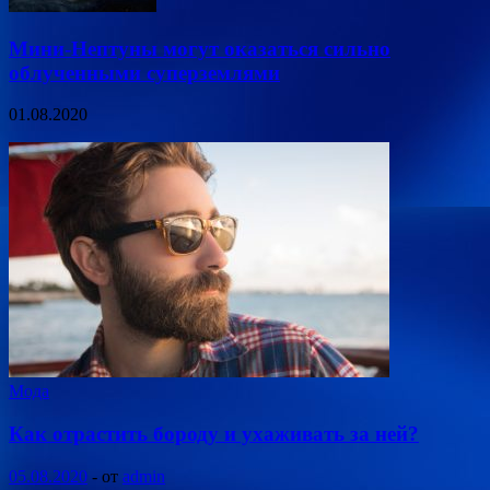
Мини-Нептуны могут оказаться сильно
облученными суперземлями
01.08.2020
Мода
Как отрастить бороду и ухаживать за ней?
05.08.2020
-
от
admin