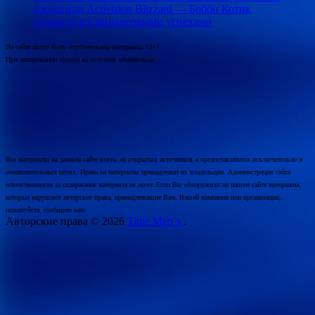
озолотили Activision Blizzard — Бобби Котик
похвастался финансовыми успехами
На сайте могут быть опубликованы материалы 18+!
При цитировании ссылка на источник обязательна.
Все материалы на данном сайте взяты из открытых источников и предоставляются исключительно в
ознакомительных целях. Права на материалы принадлежат их владельцам. Администрация сайта
ответственности за содержание материала не несет. Если Вы обнаружили на нашем сайте материалы,
которые нарушают авторские права, принадлежащие Вам, Вашей компании или организации,
пожалуйста, сообщите нам.
Авторские права © 2026
Time Men`s.
.