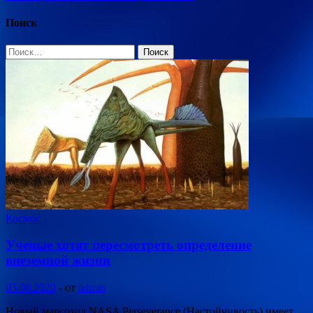
Поиск
Найти:
Космос
Ученые хотят пересмотреть определение
внеземной жизни
05.08.2020
-
от
admin
Новый марсоход NASA Perseverance (Настойчивость) имеет