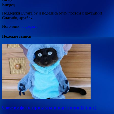
Вперед
Поддержи Бугага.ру и поделись этим постом с друзьями!
Спасибо, друг! 🙂
Источник:
bugaga.ru
Похожие записи
Свежие фото-приколы и картинки (35 шт)