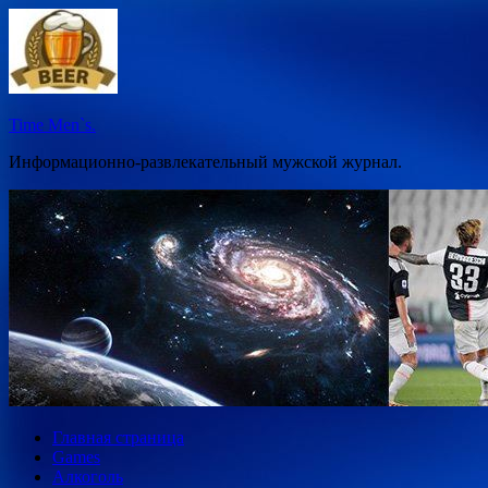
Перейти
к
содержимому
Time Men`s.
Информационно-развлекательный мужской журнал.
Главная страница
Games
Алкоголь