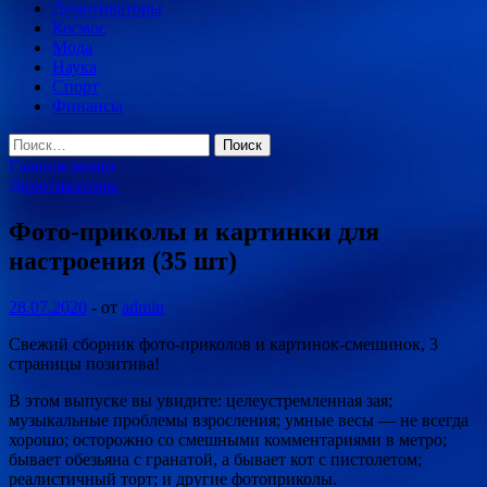
Демотиваторы
Космос
Мода
Наука
Спорт
Финансы
Найти:
Главное меню
Демотиваторы
Фото-приколы и картинки для
настроения (35 шт)
28.07.2020
-
от
admin
Свежий сборник фото-приколов и картинок-смешинок, 3
страницы позитива!
В этом выпуске вы увидите: целеустремленная зая;
музыкальные проблемы взросления; умные весы — не всегда
хорошо; осторожно со смешными комментариями в метро;
бывает обезьяна с гранатой, а бывает кот с
пистолетом;
реалистичный торт; и другие фотоприколы.