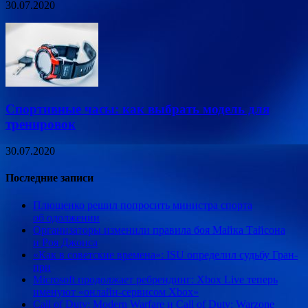
30.07.2020
Спортивные часы: как выбрать модель для
тренировок
30.07.2020
Последние записи
Плющенко решил попросить министра спорта
об одолжении
Организаторы изменили правила боя Майка Тайсона
и Роя Джонса
«Как в советские времена»: ISU определил судьбу Гран-
при
Microsoft продолжает ребрендинг: Xbox Live теперь
именуют «онлайн-сервисом Xbox»
Call of Duty: Modern Warfare и Call of Duty: Warzone