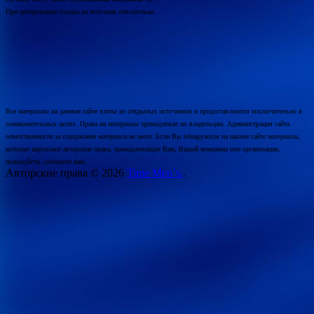
При цитировании ссылка на источник обязательна.
Все материалы на данном сайте взяты из открытых источников и предоставляются исключительно в
ознакомительных целях. Права на материалы принадлежат их владельцам. Администрация сайта
ответственности за содержание материала не несет. Если Вы обнаружили на нашем сайте материалы,
которые нарушают авторские права, принадлежащие Вам, Вашей компании или организации,
пожалуйста, сообщите нам.
Авторские права © 2026
Time Men`s.
.