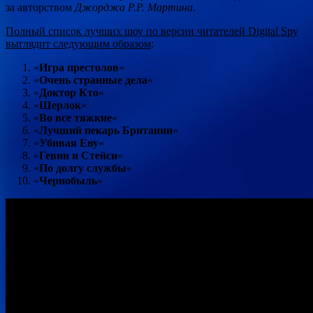
за авторством
Джорджа Р.Р. Мартина
.
Полный список лучших шоу по версии читателей Digital Spy
выглядит следующим образом
:
«
Игра престолов
«
«
Очень странные дела
«
«
Доктор Кто
«
«
Шерлок
«
«
Во все тяжкие
«
«
Лучший пекарь Британии
«
«
Убивая Еву
«
«
Гевин и Стейси
«
«
По долгу службы
«
«
Чернобыль
«