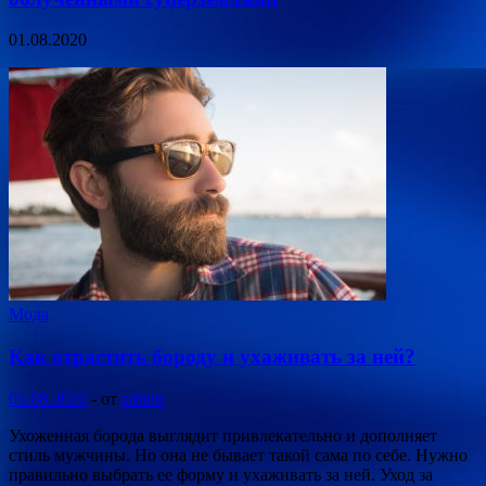
01.08.2020
Мода
Как отрастить бороду и ухаживать за ней?
05.08.2020
-
от
admin
Ухоженная борода выглядит привлекательно и дополняет
стиль мужчины. Но она не бывает такой сама по себе. Нужно
правильно выбрать ее форму и ухаживать за ней. Уход за