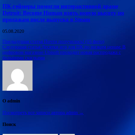
ПК-геймеры помогли интерактивной драме
Detroit: Become Human взять новую высоту по
продажам после выпуска в Steam
05.08.2020
Навигация
Предыдущая статья
Почти получилось! (15 фото)
Следующая статья
Десятки игр для ПК по низким ценам: В
по
цифровом магазине Ubisoft проходит новая распродажа с
записям
большими скидками
О admin
Посмотреть все записи автора admin →
Поиск