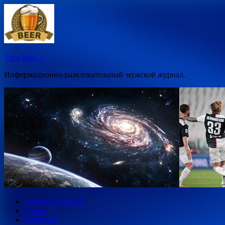
Перейти
к
содержимому
Time Men`s.
Информационно-развлекательный мужской журнал.
Главная страница
Games
Алкоголь