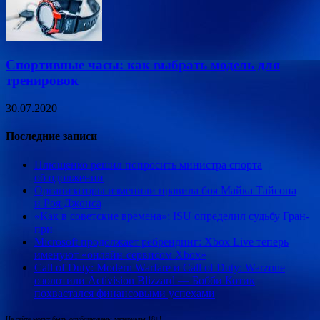
Спортивные часы: как выбрать модель для
тренировок
30.07.2020
Последние записи
Плющенко решил попросить министра спорта
об одолжении
Организаторы изменили правила боя Майка Тайсона
и Роя Джонса
«Как в советские времена»: ISU определил судьбу Гран-
при
Microsoft продолжает ребрендинг: Xbox Live теперь
именуют «онлайн-сервисом Xbox»
Call of Duty: Modern Warfare и Call of Duty: Warzone
озолотили Activision Blizzard — Бобби Котик
похвастался финансовыми успехами
На сайте могут быть опубликованы материалы 18+!