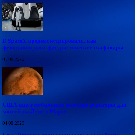
В SpaceX продемонстрировали, как
функционируют футуристические скафандры
05.08.2020
США ищут мобильные атомные реакторы для
миссий на Луне и Марсе
04.08.2020
Crew Dragon с двумя астронавтами на борту