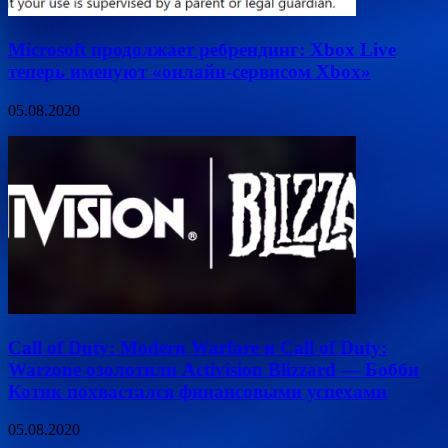
Microsoft продолжает ребрендинг: Xbox Live
теперь именуют «онлайн-сервисом Xbox»
05.08.2020
Call of Duty: Modern Warfare и Call of Duty:
Warzone озолотили Activision Blizzard — Бобби
Котик похвастался финансовыми успехами
05.08.2020