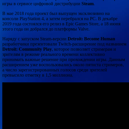
игры в сервисе цифровой дистрибуции
Steam
.
В мае 2018 года проект был выпущен эксклюзивно на
консоли PlayStation 4, а затем перебрался на PC. В декабре
2019 года состоялся его релиз в Epic Games Store, а 18 июня
этого года он добрался до платформы Valve.
Наряду с запуском Steam-версии
Detroit: Become Human
разработчики презентовали Twitch-расширение под названием
Detroit: Community Play
, которое позволяет стримерам и
зрителям в режиме реального времени коллективно
принимать важные решение при прохождении игры. Данным
расширением уже воспользовались около пятиста стримеров,
а число зарегистрированных голосов среди зрителей
превысило отметку в 1,5 миллиона.