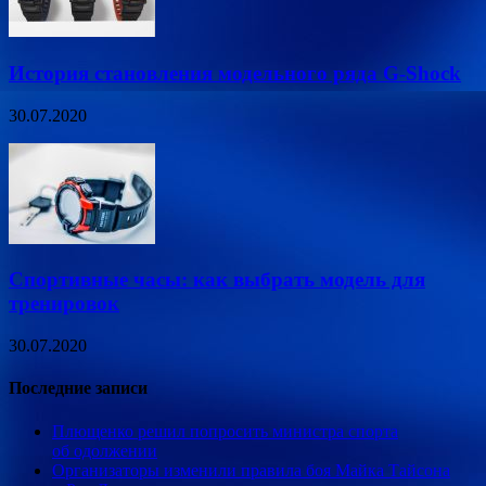
История становления модельного ряда G-Shock
30.07.2020
Спортивные часы: как выбрать модель для
тренировок
30.07.2020
Последние записи
Плющенко решил попросить министра спорта
об одолжении
Организаторы изменили правила боя Майка Тайсона