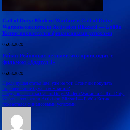
Call of Duty: Modern Warfare и Call of Duty:
Warzone озолотили Activision Blizzard — Бобби
Котик похвастался финансовыми успехами
05.08.2020
Райан Рейнольдс не знает, что происходит с
фильмом «Дэдпул 3»
05.08.2020
Навигация
Предыдущая статья
Intel уже не тот. Стоит ли покупать
подешевевшие бумаги компании?
по
Следующая статья
Call of Duty: Modern Warfare и Call of Duty:
записям
Warzone озолотили Activision Blizzard — Бобби Котик
похвастался финансовыми успехами