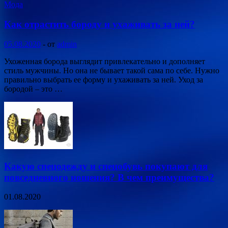
Мода
Как отрастить бороду и ухаживать за ней?
05.08.2020
-
от
admin
Ухоженная борода выглядит привлекательно и дополняет
стиль мужчины. Но она не бывает такой сама по себе. Нужно
правильно выбрать ее форму и ухаживать за ней. Уход за
бородой – это …
Какую спецодежду и спецобувь покупают для
повседневного ношения? В чем преимущества?
01.08.2020