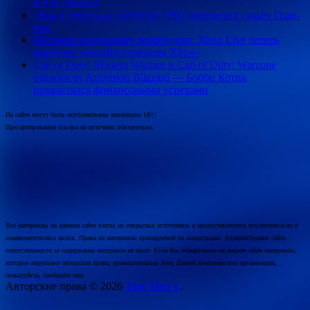
и Роя Джонса
«Как в советские времена»: ISU определил судьбу Гран-
при
Microsoft продолжает ребрендинг: Xbox Live теперь
именуют «онлайн-сервисом Xbox»
Call of Duty: Modern Warfare и Call of Duty: Warzone
озолотили Activision Blizzard — Бобби Котик
похвастался финансовыми успехами
На сайте могут быть опубликованы материалы 18+!
При цитировании ссылка на источник обязательна.
Все материалы на данном сайте взяты из открытых источников и предоставляются исключительно в
ознакомительных целях. Права на материалы принадлежат их владельцам. Администрация сайта
ответственности за содержание материала не несет. Если Вы обнаружили на нашем сайте материалы,
которые нарушают авторские права, принадлежащие Вам, Вашей компании или организации,
пожалуйста, сообщите нам.
Авторские права © 2026
Time Men`s.
.