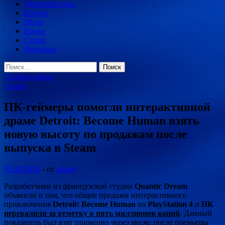
Демотиваторы
Космос
Мода
Наука
Спорт
Финансы
Найти:
Главное меню
Games
ПК-геймеры помогли интерактивной
драме Detroit: Become Human взять
новую высоту по продажам после
выпуска в Steam
05.08.2020
-
от
admin
Разработчики из французской студии
Quantic Dream
объявили о том, что общие продажи интерактивного
приключения
Detroit: Become Human
на
PlayStation 4
и
ПК
перевалили за отметку в пять миллионов копий
. Данный
показатель был взят примерно через месяц после премьеры