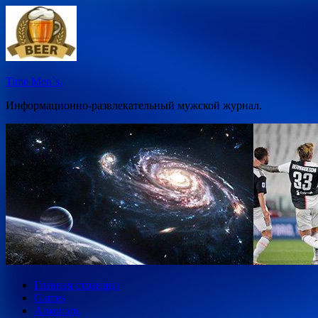
Перейти
к
содержимому
Time Men`s.
Информационно-развлекательный мужской журнал.
Главная страница
Games
Алкоголь