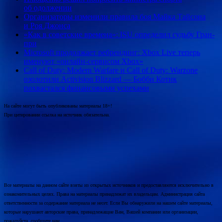
об одолжении
Организаторы изменили правила боя Майка Тайсона
и Роя Джонса
«Как в советские времена»: ISU определил судьбу Гран-
при
Microsoft продолжает ребрендинг: Xbox Live теперь
именуют «онлайн-сервисом Xbox»
Call of Duty: Modern Warfare и Call of Duty: Warzone
озолотили Activision Blizzard — Бобби Котик
похвастался финансовыми успехами
На сайте могут быть опубликованы материалы 18+!
При цитировании ссылка на источник обязательна.
Все материалы на данном сайте взяты из открытых источников и предоставляются исключительно в
ознакомительных целях. Права на материалы принадлежат их владельцам. Администрация сайта
ответственности за содержание материала не несет. Если Вы обнаружили на нашем сайте материалы,
которые нарушают авторские права, принадлежащие Вам, Вашей компании или организации,
пожалуйста, сообщите нам.