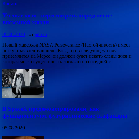
Космос
Ученые хотят пересмотреть определение
внеземной жизни
05.08.2020
-
от
admin
Новый марсоход NASA Perseverance (Настойчивость) имеет
четкую заявленную цель. Когда он в следующем году
приземлится на Марсе, он должен будет искать следы жизни,
которая могла существовать когда-то на соседней с …
В SpaceX продемонстрировали, как
функционируют футуристические скафандры
05.08.2020