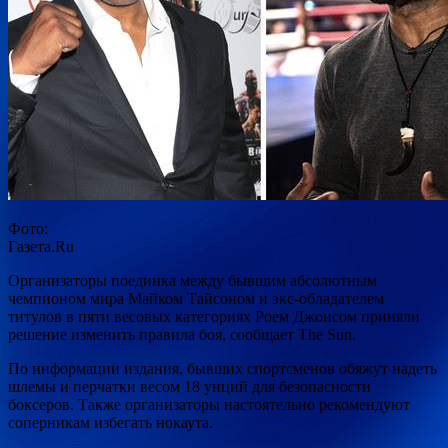
Фото:
Газета.Ru
Организаторы поединка между бывшим абсолютным
чемпионом мира Майком Тайсоном и экс-обладателем
титулов в пяти весовых категориях Роем Джонсом приняли
решение изменить правила боя, сообщает The Sun.
По информации издания, бывших спортсменов обяжут
надеть
шлемы и перчатки весом 18 унций для безопасности
боксеров. Также организаторы настоятельно рекомендуют
соперникам избегать нокаута.