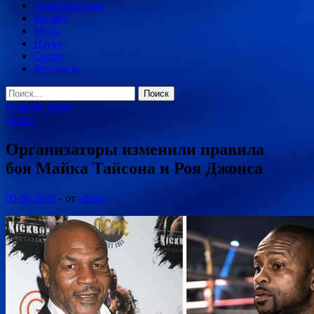
Демотиваторы
Космос
Мода
Наука
Спорт
Финансы
Найти:
Главное меню
Спорт
Организаторы изменили правила
боя Майка Тайсона и Роя Джонса
05.08.2020
-
от
admin