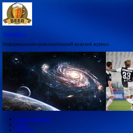
Перейти
к
содержимому
Time Men`s.
Информационно-развлекательный мужской журнал.
Главная страница
Games
Алкоголь