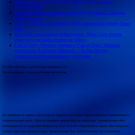
Плющенко решил попросить министра спорта
об одолжении
Организаторы изменили правила боя Майка Тайсона
и Роя Джонса
«Как в советские времена»: ISU определил судьбу Гран-
при
Microsoft продолжает ребрендинг: Xbox Live теперь
именуют «онлайн-сервисом Xbox»
Call of Duty: Modern Warfare и Call of Duty: Warzone
озолотили Activision Blizzard — Бобби Котик
похвастался финансовыми успехами
На сайте могут быть опубликованы материалы 18+!
При цитировании ссылка на источник обязательна.
Все материалы на данном сайте взяты из открытых источников и предоставляются исключительно в
ознакомительных целях. Права на материалы принадлежат их владельцам. Администрация сайта
ответственности за содержание материала не несет. Если Вы обнаружили на нашем сайте материалы,
которые нарушают авторские права, принадлежащие Вам, Вашей компании или организации,