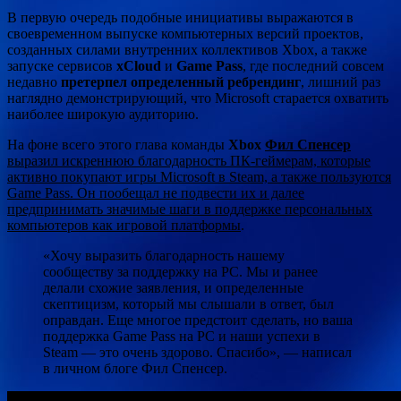
В первую очередь подобные инициативы выражаются в
своевременном выпуске компьютерных версий проектов,
созданных силами внутренних коллективов Xbox, а также
запуске сервисов
xCloud
и
Game Pass
, где последний совсем
недавно
претерпел определенный ребрендинг
, лишний раз
наглядно демонстрирующий, что Microsoft старается охватить
наиболее широкую аудиторию.
На фоне всего этого глава команды
Xbox
Фил Спенсер
выразил искреннюю благодарность ПК-геймерам, которые
активно покупают игры Microsoft в Steam, а также пользуются
Game Pass. Он пообещал не подвести их и далее
предпринимать значимые шаги в поддержке персональных
компьютеров как игровой платформы
.
«Хочу выразить благодарность нашему
сообществу за поддержку на PC. Мы и ранее
делали схожие заявления, и определенные
скептицизм, который мы слышали в ответ, был
оправдан. Еще многое предстоит сделать, но ваша
поддержка Game Pass на PC и наши успехи в
Steam — это очень здорово. Спасибо», — написал
в личном блоге Фил Спенсер.