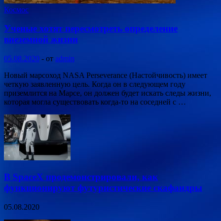
Космос
Ученые хотят пересмотреть определение
внеземной жизни
05.08.2020
-
от
admin
Новый марсоход NASA Perseverance (Настойчивость) имеет
четкую заявленную цель. Когда он в следующем году
приземлится на Марсе, он должен будет искать следы жизни,
которая могла существовать когда-то на соседней с …
В SpaceX продемонстрировали, как
функционируют футуристические скафандры
05.08.2020