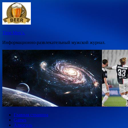
Перейти
к
содержимому
Time Men`s.
Информационно-развлекательный мужской журнал.
Главная страница
Games
Алкоголь