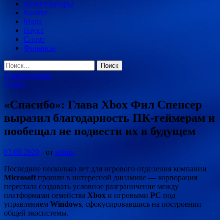
Демотиваторы
Космос
Мода
Наука
Спорт
Финансы
Найти:
Главное меню
Games
«Спасибо»: Глава Xbox Фил Спенсер
выразил благодарность ПК-геймерам и
пообещал не подвести их в будущем
03.08.2020
-
от
admin
Последние несколько лет для игрового отделения компании
Microsoft
прошли в интересной динамике — корпорация
перестала создавать условное разграничение между
платформами семейства
Xbox
и игровыми
PC
под
управлением
Windows
, сфокусировавшись на построении
общей экосистемы.