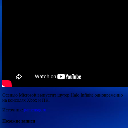
Осенью Microsoft выпустит шутер Halo Infinite одновременно
на консолях Xbox и ПК.
Источник:
gamemag.ru
Похожие записи