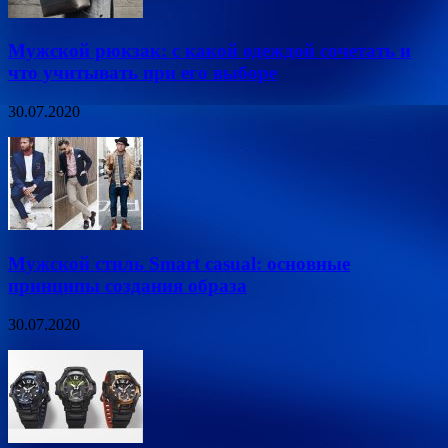
Мужской рюкзак: с какой одеждой сочетать и
что учитывать при его выборе
30.07.2020
Мужской стиль Smart casual: основные
принципы создания образа
30.07.2020