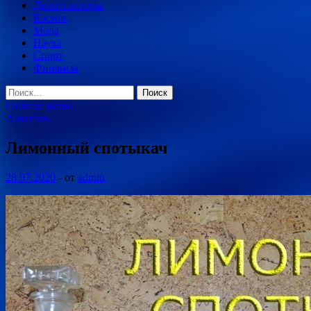
Демотиваторы
Космос
Мода
Наука
Спорт
Финансы
Найти:
Главное меню
Алкоголь
Лимонный спотыкач
28.07.2020
-
от
admin