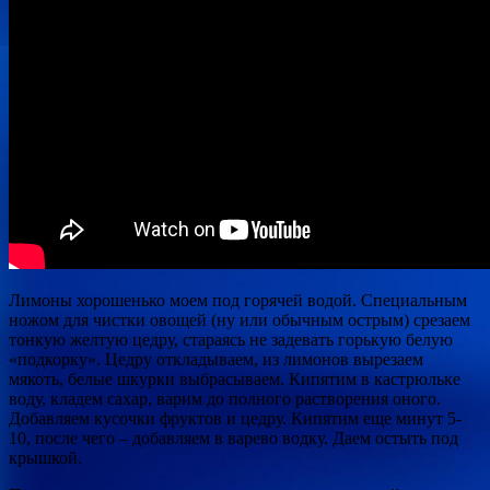
Лимоны хорошенько моем под горячей водой. Специальным
ножом для чистки овощей (ну или обычным острым) срезаем
тонкую желтую цедру, стараясь не задевать горькую белую
«подкорку». Цедру откладываем, из лимонов вырезаем
мякоть, белые шкурки выбрасываем. Кипятим в кастрюльке
воду, кладем сахар, варим до полного растворения оного.
Добавляем кусочки фруктов и цедру. Кипятим еще минут 5-
10, после чего – добавляем в варево водку. Даем остыть под
крышкой.