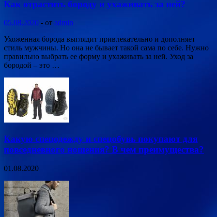
Как отрастить бороду и ухаживать за ней?
05.08.2020
-
от
admin
Ухоженная борода выглядит привлекательно и дополняет
стиль мужчины. Но она не бывает такой сама по себе. Нужно
правильно выбрать ее форму и ухаживать за ней. Уход за
бородой – это …
Какую спецодежду и спецобувь покупают для
повседневного ношения? В чем преимущества?
01.08.2020