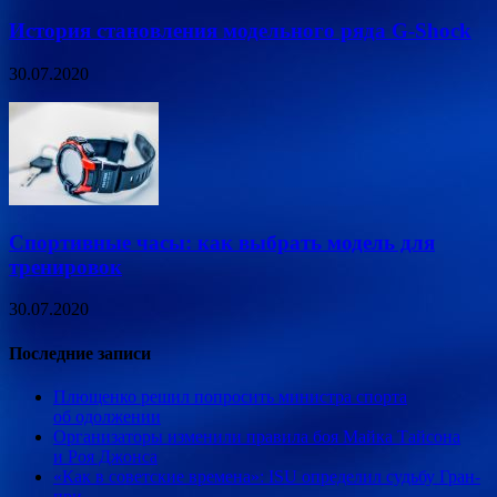
История становления модельного ряда G-Shock
30.07.2020
Спортивные часы: как выбрать модель для
тренировок
30.07.2020
Последние записи
Плющенко решил попросить министра спорта
об одолжении
Организаторы изменили правила боя Майка Тайсона
и Роя Джонса
«Как в советские времена»: ISU определил судьбу Гран-
при