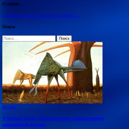
О admin
Посмотреть все записи автора admin →
Поиск
Найти:
Космос
Ученые хотят пересмотреть определение
внеземной жизни