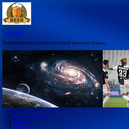
Перейти
к
содержимому
Time Men`s.
Информационно-развлекательный мужской журнал.
Главная страница
Games
Алкоголь