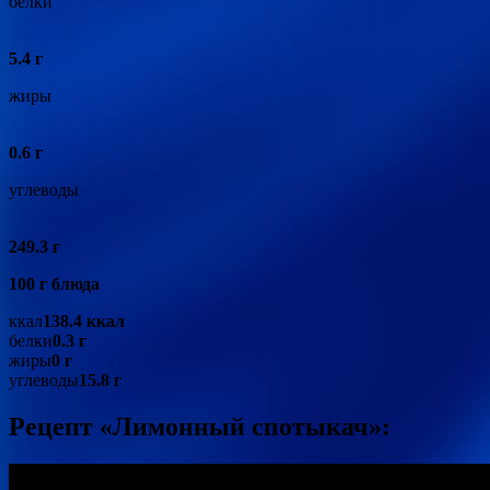
белки
5.4 г
жиры
0.6 г
углеводы
249.3 г
100 г блюда
ккал
138.4 ккал
белки
0.3 г
жиры
0 г
углеводы
15.8 г
Рецепт «Лимонный спотыкач»: