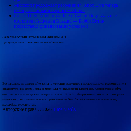
Microsoft продолжает ребрендинг: Xbox Live теперь
именуют «онлайн-сервисом Xbox»
Call of Duty: Modern Warfare и Call of Duty: Warzone
озолотили Activision Blizzard — Бобби Котик
похвастался финансовыми успехами
На сайте могут быть опубликованы материалы 18+!
При цитировании ссылка на источник обязательна.
Все материалы на данном сайте взяты из открытых источников и предоставляются исключительно в
ознакомительных целях. Права на материалы принадлежат их владельцам. Администрация сайта
ответственности за содержание материала не несет. Если Вы обнаружили на нашем сайте материалы,
которые нарушают авторские права, принадлежащие Вам, Вашей компании или организации,
пожалуйста, сообщите нам.
Авторские права © 2026
Time Men`s.
.