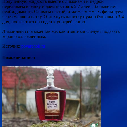
Полученную жидкость вместе с лимонами и цедрой
переливаем в банку и даем постоять 5-7 дней – больше нет
необходимости. Сливаем настой, отжимаем жмых, фильтруем
через марлю и ватку. Отдохнуть напитку нужно буквально 3-4
дня, после этого он годен к употреблению.
Лимонный спотыкач так же, как и мятный следует подавать
хорошо охлажденным.
Источик:
povarenok.ru
Похожие записи