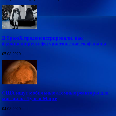
В SpaceX продемонстрировали, как
функционируют футуристические скафандры
05.08.2020
США ищут мобильные атомные реакторы для
миссий на Луне и Марсе
04.08.2020