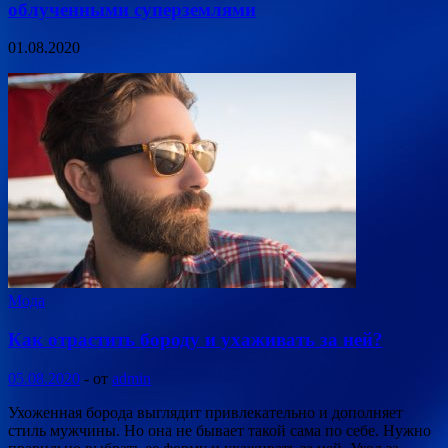
облученными суперземлями
01.08.2020
Мода
Как отрастить бороду и ухаживать за ней?
05.08.2020
-
от
admin
Ухоженная борода выглядит привлекательно и дополняет
стиль мужчины. Но она не бывает такой сама по себе. Нужно