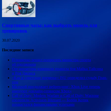
Спортивные часы: как выбрать модель для
тренировок
30.07.2020
Последние записи
Плющенко решил попросить министра спорта
об одолжении
Организаторы изменили правила боя Майка Тайсона
и Роя Джонса
«Как в советские времена»: ISU определил судьбу Гран-
при
Microsoft продолжает ребрендинг: Xbox Live теперь
именуют «онлайн-сервисом Xbox»
Call of Duty: Modern Warfare и Call of Duty: Warzone
озолотили Activision Blizzard — Бобби Котик
похвастался финансовыми успехами