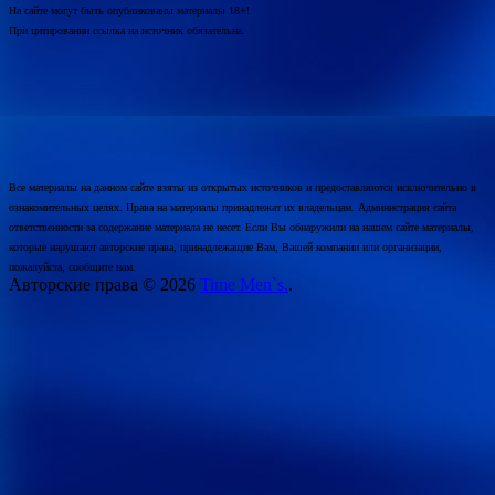
На сайте могут быть опубликованы материалы 18+!
При цитировании ссылка на источник обязательна.
Все материалы на данном сайте взяты из открытых источников и предоставляются исключительно в
ознакомительных целях. Права на материалы принадлежат их владельцам. Администрация сайта
ответственности за содержание материала не несет. Если Вы обнаружили на нашем сайте материалы,
которые нарушают авторские права, принадлежащие Вам, Вашей компании или организации,
пожалуйста, сообщите нам.
Авторские права © 2026
Time Men`s.
.