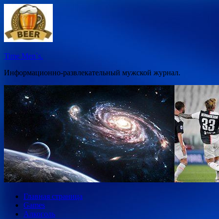
Перейти
к
содержимому
Time Men`s.
Информационно-развлекательный мужской журнал.
Главная страница
Games
Алкоголь