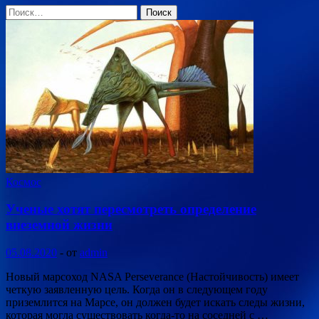
Найти:
Космос
Ученые хотят пересмотреть определение
внеземной жизни
05.08.2020
-
от
admin
Новый марсоход NASA Perseverance (Настойчивость) имеет
четкую заявленную цель. Когда он в следующем году
приземлится на Марсе, он должен будет искать следы жизни,
которая могла существовать когда-то на соседней с …