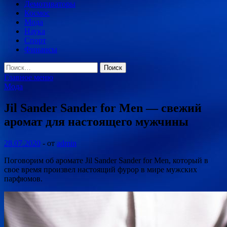
Демотиваторы
Космос
Мода
Наука
Спорт
Финансы
Найти:
Главное меню
Мода
Jil Sander Sander for Men — свежий
аромат для настоящего мужчины
28.07.2020
-
от
admin
Поговорим об аромате Jil Sander Sander for Men,
который в
свое время произвел настоящий фурор в мире мужских
парфюмов.