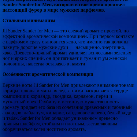
Sander Sander for Men,
который в свое время произвел
настоящий фурор в мире мужских парфюмов.
Стильный минимализм
Jil Sander Sander for Men — это свежий аромат с простой, но
эффектной ароматической композицией. При первом контакте
с парфюмом сразу становится ясно, что именно так должны
пахнуть дорогие мужские духи — насыщенно, энергично,
ярко. Древесно-пряный аромат удивляет всплесками зеленых
нот и ярких специй, он притягивает и туманит ум женской
половины, навсегда оставаясь в памяти.
Особенности ароматической композиции
Верхние ноты Jil Sander for Men привлекают внимание тонами
корицы, плюща и мяты, вслед за ними раскрывается сердце
композиции: кориандр, гвоздика, кардамон, перец и
мускатный орех. Глубину и истинную мужественность
аромату придает его база из сочетания древесных и табачный
аккордов: лабданум, кипарис, сандаловое дерево, белый кедр
и табак. Sander for Men обладает уникальным древесно-
пряным шлейфом, стойким и плотным, заставляющим
оборачиваться вслед носителю аромата.