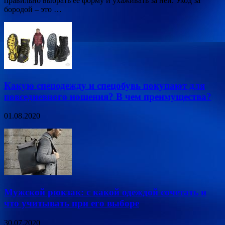
правильно выбрать ее форму и ухаживать за ней. Уход за
бородой – это …
Какую спецодежду и спецобувь покупают для
повседневного ношения? В чем преимущества?
01.08.2020
Мужской рюкзак: с какой одеждой сочетать и
что учитывать при его выборе
30.07.2020