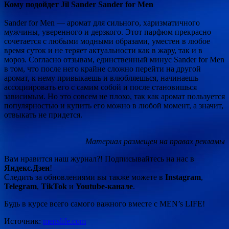
Кому подойдет Jil Sander Sander for Men
Sander for Men — аромат для сильного, харизматичного
мужчины, уверенного и дерзкого. Этот парфюм прекрасно
сочетается с любыми модными образами, уместен в любое
время суток и не теряет актуальности как в жару, так и в
мороз. Согласно отзывам, единственный минус Sander for Men
в том, что после него крайне сложно перейти на другой
аромат, к нему привыкаешь и влюбляешься, начинаешь
ассоциировать его с самим собой и после становишься
зависимым. Но это совсем не плохо, так как аромат пользуется
популярностью и купить его можно в любой момент, а значит,
отвыкать не придется.
Материал размещен на правах рекламы
Вам нравится наш журнал?! Подписывайтесь на нас в
Яндекс.Дзен
!
Следить за обновлениями вы также можете в
Instagram
,
Telegram
,
TikTok
и
Youtube-канале
.
Будь в курсе всего самого важного вместе с MEN’s LIFE!
Источник:
menslife.com