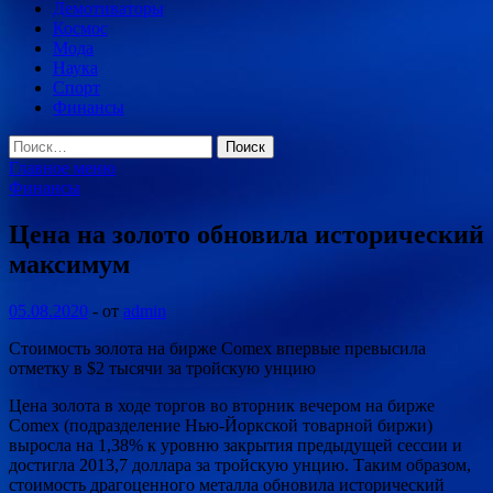
Демотиваторы
Космос
Мода
Наука
Спорт
Финансы
Найти:
Главное меню
Финансы
Цена на золото обновила исторический
максимум
05.08.2020
-
от
admin
Стоимость золота на бирже Comex впервые превысила
отметку в $2 тысячи за тройскую унцию
Цена золота в ходе торгов во вторник вечером на бирже
Comex (подразделение Нью-Йоркской товарной биржи)
выросла на 1,38% к уровню закрытия предыдущей сессии и
достигла 2013,7 доллара за тройскую унцию. Таким образом,
стоимость драгоценного металла обновила исторический