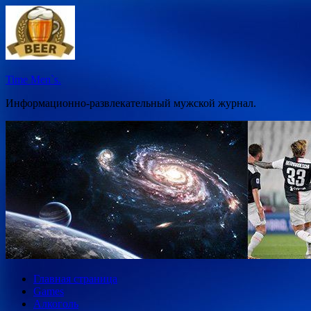
Перейти
к
содержимому
Time Men`s.
Информационно-развлекательный мужской журнал.
Главная страница
Games
Алкоголь