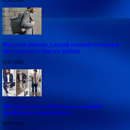
01.08.2020
Мужской рюкзак: с какой одеждой сочетать и
что учитывать при его выборе
30.07.2020
Мужской стиль Smart casual: основные
принципы создания образа
30.07.2020