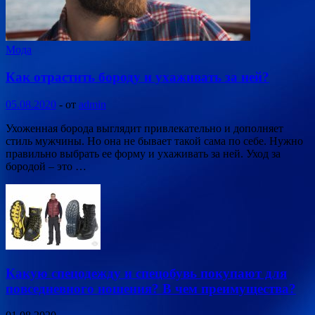
Мода
Как отрастить бороду и ухаживать за ней?
05.08.2020
-
от
admin
Ухоженная борода выглядит привлекательно и дополняет
стиль мужчины. Но она не бывает такой сама по себе. Нужно
правильно выбрать ее форму и ухаживать за ней. Уход за
бородой – это …
Какую спецодежду и спецобувь покупают для
повседневного ношения? В чем преимущества?