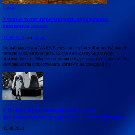
Космос
Ученые хотят пересмотреть определение
внеземной жизни
05.08.2020
-
от
admin
Новый марсоход NASA Perseverance (Настойчивость) имеет
четкую заявленную цель. Когда он в следующем году
приземлится на Марсе, он должен будет искать следы жизни,
которая могла существовать когда-то на соседней с …
В SpaceX продемонстрировали, как
функционируют футуристические скафандры
05.08.2020