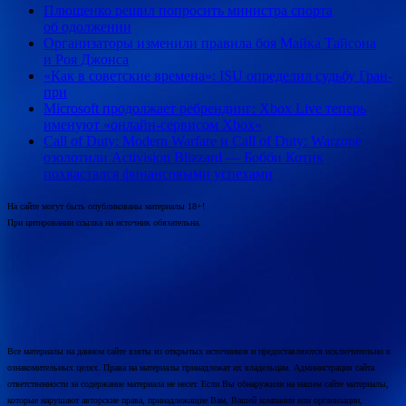
Плющенко решил попросить министра спорта
об одолжении
Организаторы изменили правила боя Майка Тайсона
и Роя Джонса
«Как в советские времена»: ISU определил судьбу Гран-
при
Microsoft продолжает ребрендинг: Xbox Live теперь
именуют «онлайн-сервисом Xbox»
Call of Duty: Modern Warfare и Call of Duty: Warzone
озолотили Activision Blizzard — Бобби Котик
похвастался финансовыми успехами
На сайте могут быть опубликованы материалы 18+!
При цитировании ссылка на источник обязательна.
Все материалы на данном сайте взяты из открытых источников и предоставляются исключительно в
ознакомительных целях. Права на материалы принадлежат их владельцам. Администрация сайта
ответственности за содержание материала не несет. Если Вы обнаружили на нашем сайте материалы,
которые нарушают авторские права, принадлежащие Вам, Вашей компании или организации,