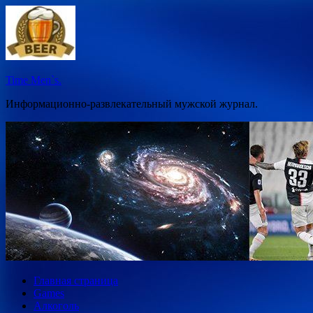
Перейти
к
содержимому
Time Men`s.
Информационно-развлекательный мужской журнал.
Главная страница
Games
Алкоголь