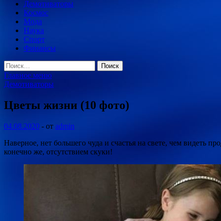
Демотиваторы
Космос
Мода
Наука
Спорт
Финансы
Найти:
Главное меню
Демотиваторы
Цветы жизни (10 фото)
04.08.2020
-
от
admin
Наверное, нет большего чуда и счастья на свете, чем видеть п
конечно же, отсутствием скуки!